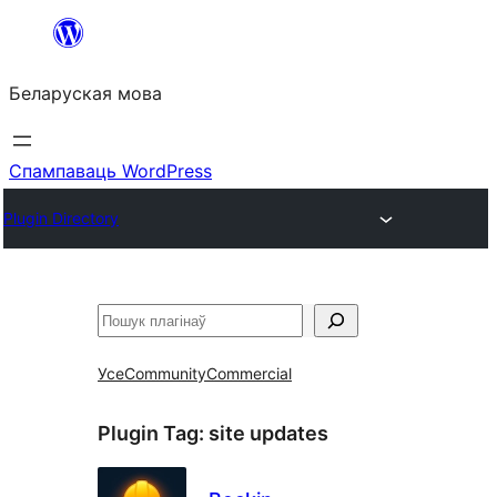
Перайсці
да
Беларуская мова
змесціва
Спампаваць WordPress
Plugin Directory
Пошук
Усе
Community
Commercial
Plugin Tag:
site updates