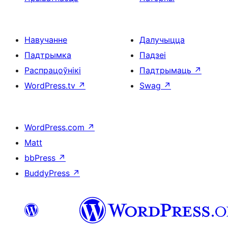
Навучанне
Далучыцца
Падтрымка
Падзеі
Распрацоўнікі
Падтрымаць
↗
WordPress.tv
↗
Swag
↗
WordPress.com
↗
Matt
bbPress
↗
BuddyPress
↗