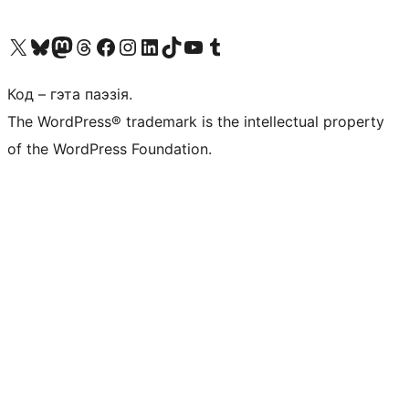
Наведайце наш акаўнт у X (былы Twitter)
Visit our Bluesky account
Visit our Mastodon account
Visit our Threads account
Наведаеце нашу старонку на Facebook
Наведайце наш Instagram
Наведайце нашу старонку ў LinkedIn
Visit our TikTok account
Наведайце наш YouTube канал
Visit our Tumblr account
Код – гэта паэзія.
The WordPress® trademark is the intellectual property
of the WordPress Foundation.