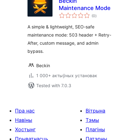
Beckin
Maintenance Mode
total
(0
)
ratings
A simple & lightweight, SEO-safe
maintenance mode: 503 header + Retry-
After, custom message, and admin
bypass.
Beckin
1 000+ актыўных установак
Tested with 7.0.3
Пра нас
Вітрына
Навіны
Тэмы
Хостынг
Плагіны
Прыватнасць
Патэрны