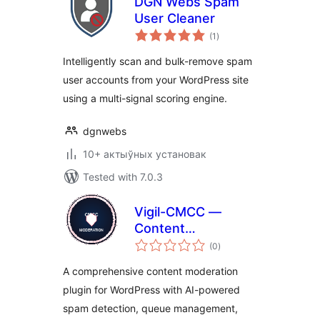
DGN Webs Spam
User Cleaner
total
(1
)
ratings
Intelligently scan and bulk-remove spam
user accounts from your WordPress site
using a multi-signal scoring engine.
dgnwebs
10+ актыўных установак
Tested with 7.0.3
Vigil-CMCC —
Content
total
Moderation
(0
)
ratings
Command Center
A comprehensive content moderation
plugin for WordPress with AI-powered
spam detection, queue management,