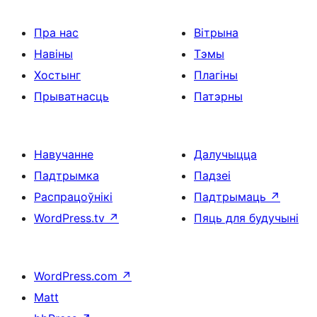
Пра нас
Вітрына
Навіны
Тэмы
Хостынг
Плагіны
Прыватнасць
Патэрны
Навучанне
Далучыцца
Падтрымка
Падзеі
Распрацоўнікі
Падтрымаць
↗
WordPress.tv
↗
Пяць для будучыні
WordPress.com
↗
Matt