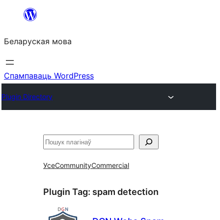
Перайсці
да
Беларуская мова
змесціва
Спампаваць WordPress
Plugin Directory
Пошук
Усе
Community
Commercial
Plugin Tag:
spam detection