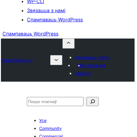
WP-CLI
Звязацца з намі
Спампаваць WordPress
Спампаваць WordPress
Адправіць плагін
Plugin Directory
Мае абраныя
Увайсці
Пошук
Усе
Community
Commercial