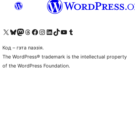
Наведайце наш акаўнт у X (былы Twitter)
Visit our Bluesky account
Visit our Mastodon account
Visit our Threads account
Наведаеце нашу старонку на Facebook
Наведайце наш Instagram
Наведайце нашу старонку ў LinkedIn
Visit our TikTok account
Наведайце наш YouTube канал
Visit our Tumblr account
Код – гэта паэзія.
The WordPress® trademark is the intellectual property
of the WordPress Foundation.