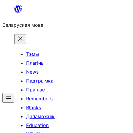
Перайсці
да
Беларуская мова
змесціва
Тэмы
Плагіны
News
Падтрымка
Пра нас
Remembers
Blocks
Дапаможнік
Education