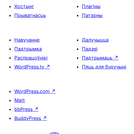
Хостынг
Плагіны
Прыватнасць
Патэрны
Навучанне
Далучыцца
Падтрымка
Падзеі
Распрацоўнікі
Падтрымаць
↗
WordPress.tv
↗
Пяць для будучыні
WordPress.com
↗
Matt
bbPress
↗
BuddyPress
↗