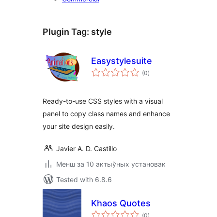
Plugin Tag:
style
Easystylesuite
total
(0
)
ratings
Ready-to-use CSS styles with a visual
panel to copy class names and enhance
your site design easily.
Javier A. D. Castillo
Менш за 10 актыўных установак
Tested with 6.8.6
Khaos Quotes
total
(0
)