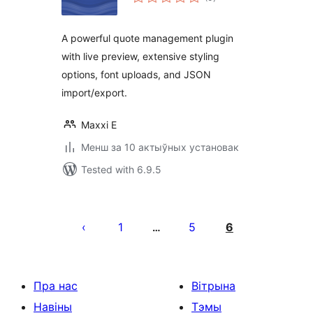
ratings
A powerful quote management plugin
with live preview, extensive styling
options, font uploads, and JSON
import/export.
Maxxi E
Менш за 10 актыўных установак
Tested with 6.9.5
Posts
pagination
1
5
6
…
Пра нас
Вітрына
Навіны
Тэмы