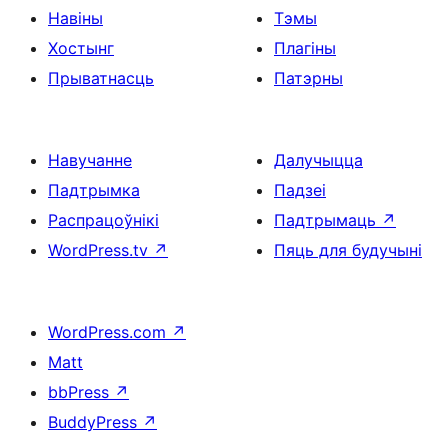
Навіны
Тэмы
Хостынг
Плагіны
Прыватнасць
Патэрны
Навучанне
Далучыцца
Падтрымка
Падзеі
Распрацоўнікі
Падтрымаць
↗
WordPress.tv
↗
Пяць для будучыні
WordPress.com
↗
Matt
bbPress
↗
BuddyPress
↗