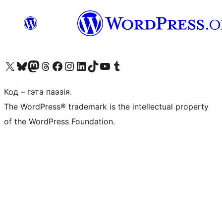
Наведайце наш акаўнт у X (былы Twitter)
Visit our Bluesky account
Visit our Mastodon account
Visit our Threads account
Наведаеце нашу старонку на Facebook
Наведайце наш Instagram
Наведайце нашу старонку ў LinkedIn
Visit our TikTok account
Наведайце наш YouTube канал
Visit our Tumblr account
Код – гэта паэзія.
The WordPress® trademark is the intellectual property
of the WordPress Foundation.