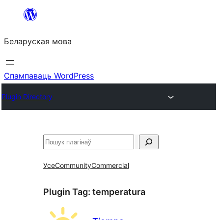
Перайсці
да
Беларуская мова
змесціва
Спампаваць WordPress
Plugin Directory
Пошук
Усе
Community
Commercial
Plugin Tag:
temperatura