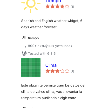
Tiempo
total
(1
)
ratings
Spanish and English weather widget, 6
days weather forecast,
tiempo
800+ актыўных установак
Tested with 6.8.6
Clima
total
(1
)
ratings
Este plugin te permite traer los datos del
clima de yahoo clima, vas a levantar la
temperatura pudiendo eleigir entre