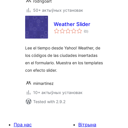
rodrigoart
50+ актыўных установак
Weather Slider
total
(0
)
ratings
Lee el tiempo desde Yahoo! Weather, de
los códigos de las ciudades insertadas
en el formulario. Muestra en los templates
con efecto slider.
mimartinez
10+ актыўных установак
Tested with 2.9.2
Пра нас
Вітрына