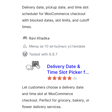
Delivery date, pickup date, and time slot
scheduler for WooCommerce checkout
with blocked dates, slot limits, and cutoff
times.
Ravi Khadka
Менш за 10 актыўных установак
Tested with 6.8.7
Delivery Date &
Time Slot Picker for
total
WooCommerce
(1
)
ratings
Let customers choose a delivery date
and time slot at WooCommerce
checkout. Perfect for grocery, bakery, or
flower delivery services.