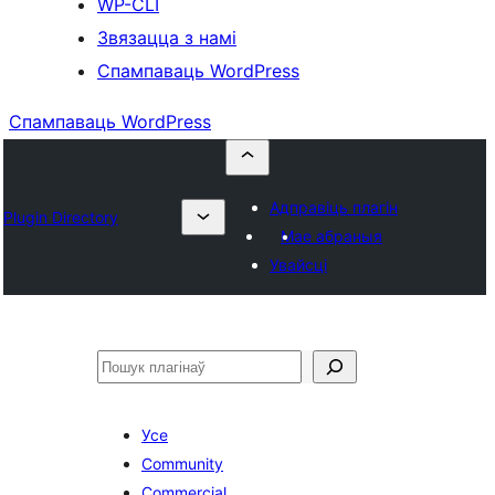
WP-CLI
Звязацца з намі
Спампаваць WordPress
Спампаваць WordPress
Адправіць плагін
Plugin Directory
Мае абраныя
Увайсці
Пошук
Усе
Community
Commercial