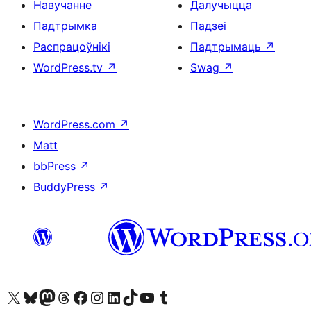
Навучанне
Далучыцца
Падтрымка
Падзеі
Распрацоўнікі
Падтрымаць
↗
WordPress.tv
↗
Swag
↗
WordPress.com
↗
Matt
bbPress
↗
BuddyPress
↗
Наведайце наш акаўнт у X (былы Twitter)
Visit our Bluesky account
Visit our Mastodon account
Visit our Threads account
Наведаеце нашу старонку на Facebook
Наведайце наш Instagram
Наведайце нашу старонку ў LinkedIn
Visit our TikTok account
Наведайце наш YouTube канал
Visit our Tumblr account