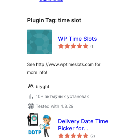
Plugin Tag:
time slot
WP Time Slots
total
(1
)
ratings
See http://www.wptimeslots.com for
more info!
bryght
10+ актыўных установак
Tested with 4.8.29
Delivery Date Time
Picker for
total
WooCommerce
(2
)
ratings