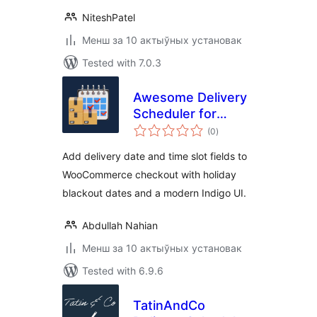
NiteshPatel
Менш за 10 актыўных установак
Tested with 7.0.3
Awesome Delivery
Scheduler for
total
WooCommerce
(0
)
ratings
Add delivery date and time slot fields to
WooCommerce checkout with holiday
blackout dates and a modern Indigo UI.
Abdullah Nahian
Менш за 10 актыўных установак
Tested with 6.9.6
TatinAndCo