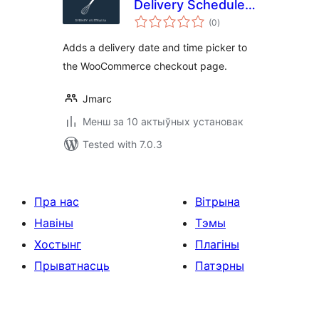
Delivery Scheduler
total
for WooCommerce
(0
)
ratings
Adds a delivery date and time picker to
the WooCommerce checkout page.
Jmarc
Менш за 10 актыўных установак
Tested with 7.0.3
Пра нас
Вітрына
Навіны
Тэмы
Хостынг
Плагіны
Прыватнасць
Патэрны