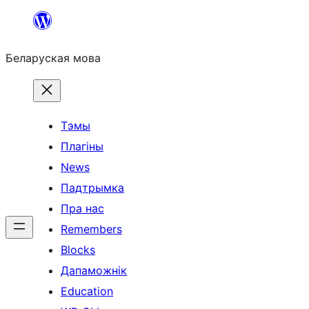
Перайсці
да
Беларуская мова
змесціва
Тэмы
Плагіны
News
Падтрымка
Пра нас
Remembers
Blocks
Дапаможнік
Education