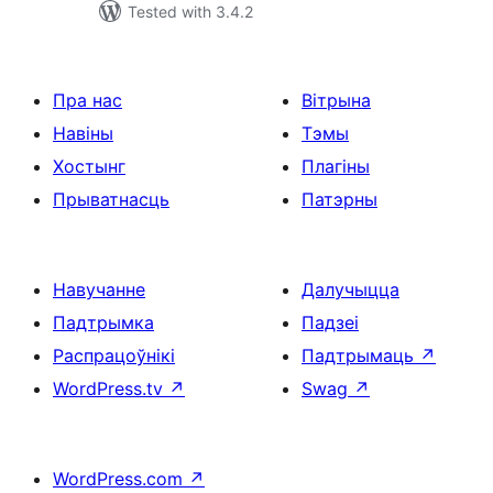
Tested with 3.4.2
Пра нас
Вітрына
Навіны
Тэмы
Хостынг
Плагіны
Прыватнасць
Патэрны
Навучанне
Далучыцца
Падтрымка
Падзеі
Распрацоўнікі
Падтрымаць
↗
WordPress.tv
↗
Swag
↗
WordPress.com
↗