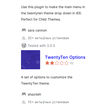
Use this plugin to make the main menu in
the twentyten theme drop down in IE6.
Perfect for Child Themes.
sara cannon
20+ актыўных установак
Tested with 3.0.5
TwentyTen Options
total
(1
)
ratings
A set of options to customize the
TwentyTen theme.
shazdeh
10+ актыўных установак