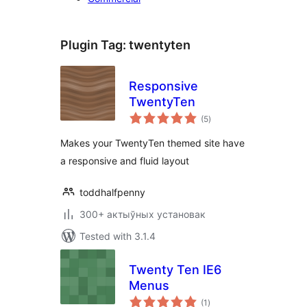
Plugin Tag:
twentyten
Responsive
TwentyTen
total
(5
)
ratings
Makes your TwentyTen themed site have
a responsive and fluid layout
toddhalfpenny
300+ актыўных установак
Tested with 3.1.4
Twenty Ten IE6
Menus
total
(1
)
ratings