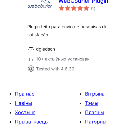
WebCourier Plugin
total
(1
)
ratings
Plugin feito para envio de pesquisas de
satisfação.
dgledson
10+ актыўных установак
Tested with 4.6.30
Пра нас
Вітрына
Навіны
Тэмы
Хостынг
Плагіны
Прыватнасць
Патэрны