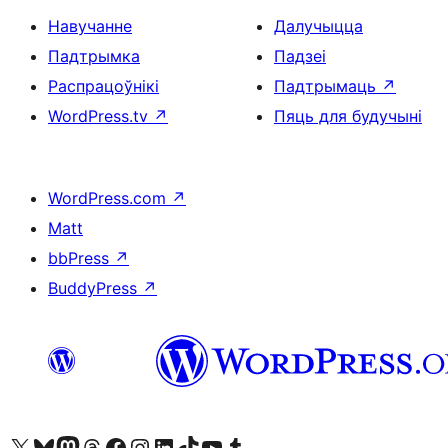
Навучанне
Далучыцца
Падтрымка
Падзеі
Распрацоўнікі
Падтрымаць
↗
WordPress.tv
↗
Пяць для будучыні
WordPress.com
↗
Matt
bbPress
↗
BuddyPress
↗
Наведайце наш акаўнт у X (былы Twitter)
Visit our Bluesky account
Visit our Mastodon account
Visit our Threads account
Наведаеце нашу старонку на Facebook
Наведайце наш Instagram
Наведайце нашу старонку ў LinkedIn
Visit our TikTok account
Наведайце наш YouTube канал
Visit our Tumblr account