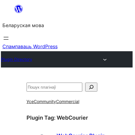
Перайсці
да
Беларуская мова
змесціва
Спампаваць WordPress
Plugin Directory
Пошук
Усе
Community
Commercial
Plugin Tag:
WebCourier