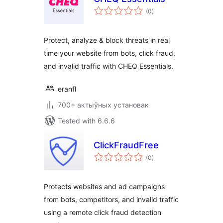
total
(0
)
ratings
Protect, analyze & block threats in real
time your website from bots, click fraud,
and invalid traffic with CHEQ Essentials.
eranfl
700+ актыўных установак
Tested with 6.6.6
ClickFraudFree
total
(0
)
ratings
Protects websites and ad campaigns
from bots, competitors, and invalid traffic
using a remote click fraud detection