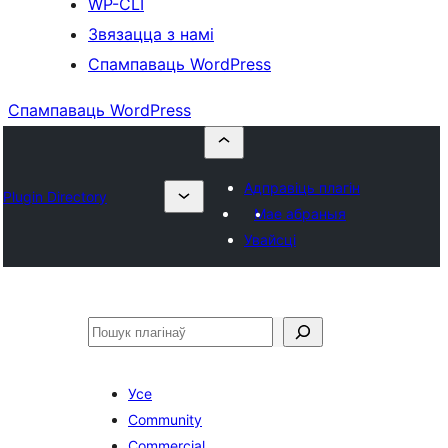
WP-CLI
Звязацца з намі
Спампаваць WordPress
Спампаваць WordPress
Адправіць плагін
Plugin Directory
Мае абраныя
Увайсці
Пошук
Усе
Community
Commercial