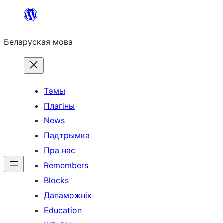
Перайсці
да
Беларуская мова
змесціва
Тэмы
Плагіны
News
Падтрымка
Пра нас
Remembers
Blocks
Дапаможнік
Education