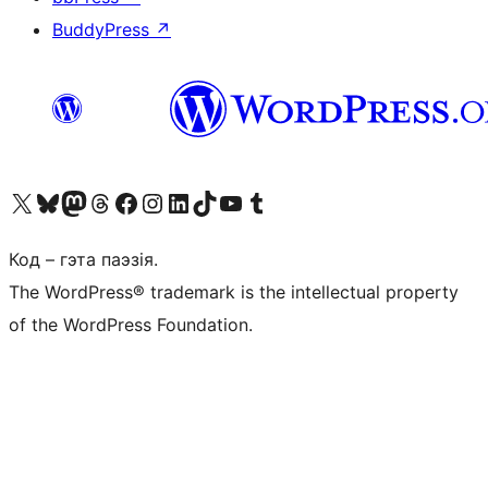
BuddyPress
↗
Наведайце наш акаўнт у X (былы Twitter)
Visit our Bluesky account
Visit our Mastodon account
Visit our Threads account
Наведаеце нашу старонку на Facebook
Наведайце наш Instagram
Наведайце нашу старонку ў LinkedIn
Visit our TikTok account
Наведайце наш YouTube канал
Visit our Tumblr account
Код – гэта паэзія.
The WordPress® trademark is the intellectual property
of the WordPress Foundation.