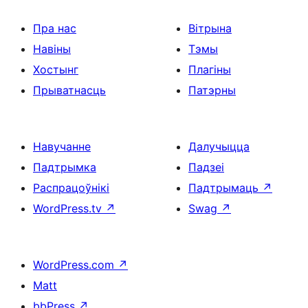
Пра нас
Вітрына
Навіны
Тэмы
Хостынг
Плагіны
Прыватнасць
Патэрны
Навучанне
Далучыцца
Падтрымка
Падзеі
Распрацоўнікі
Падтрымаць
↗
WordPress.tv
↗
Swag
↗
WordPress.com
↗
Matt
bbPress
↗