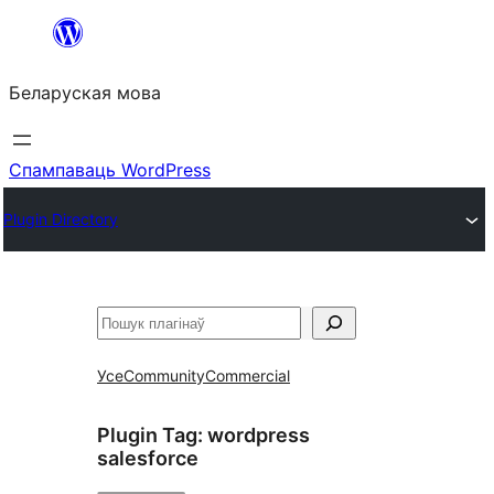
Перайсці
да
Беларуская мова
змесціва
Спампаваць WordPress
Plugin Directory
Пошук
Усе
Community
Commercial
Plugin Tag:
wordpress
salesforce