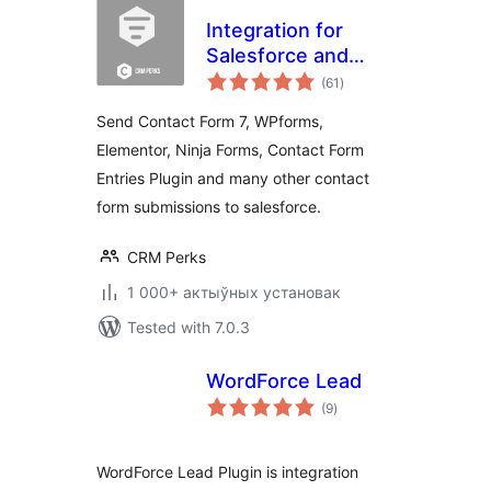
Integration for
Salesforce and
total
Contact Form 7,
(61
)
ratings
WPForms,
Send Contact Form 7, WPforms,
Elementor,
Elementor, Ninja Forms, Contact Form
Formidable, Ninja
Entries Plugin and many other contact
Forms
form submissions to salesforce.
CRM Perks
1 000+ актыўных установак
Tested with 7.0.3
WordForce Lead
total
(9
)
ratings
WordForce Lead Plugin is integration