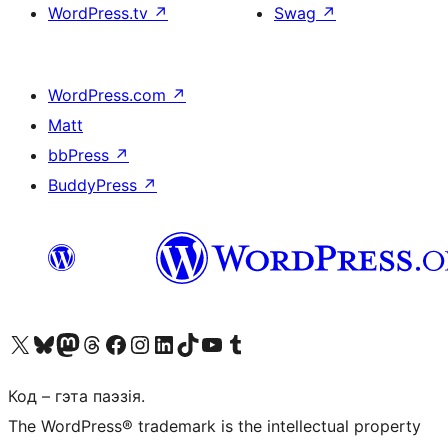
WordPress.tv
↗
Swag
↗
WordPress.com
↗
Matt
bbPress
↗
BuddyPress
↗
Наведайце наш акаўнт у X (былы Twitter)
Visit our Bluesky account
Visit our Mastodon account
Visit our Threads account
Наведаеце нашу старонку на Facebook
Наведайце наш Instagram
Наведайце нашу старонку ў LinkedIn
Visit our TikTok account
Наведайце наш YouTube канал
Visit our Tumblr account
Код – гэта паэзія.
The WordPress® trademark is the intellectual property