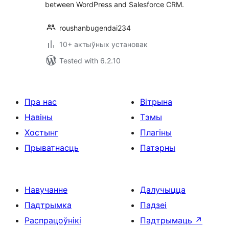
between WordPress and Salesforce CRM.
roushanbugendai234
10+ актыўных установак
Tested with 6.2.10
Пра нас
Вітрына
Навіны
Тэмы
Хостынг
Плагіны
Прыватнасць
Патэрны
Навучанне
Далучыцца
Падтрымка
Падзеі
Распрацоўнікі
Падтрымаць
↗