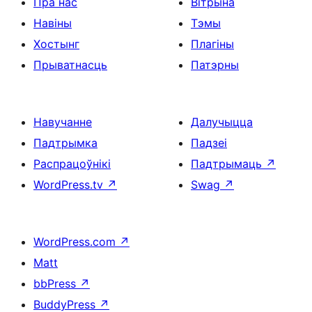
Пра нас
Вітрына
Навіны
Тэмы
Хостынг
Плагіны
Прыватнасць
Патэрны
Навучанне
Далучыцца
Падтрымка
Падзеі
Распрацоўнікі
Падтрымаць
↗
WordPress.tv
↗
Swag
↗
WordPress.com
↗
Matt
bbPress
↗
BuddyPress
↗