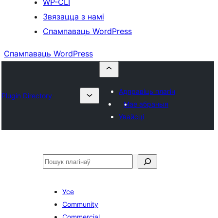
WP-CLI
Звязацца з намі
Спампаваць WordPress
Спампаваць WordPress
Адправіць плагін
Plugin Directory
Мае абраныя
Увайсці
Пошук
Усе
Community
Commercial