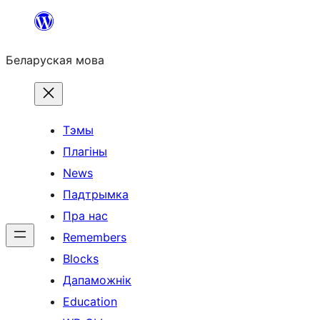
Перайсці
да
Беларуская мова
змесціва
Тэмы
Плагіны
News
Падтрымка
Пра нас
Remembers
Blocks
Дапаможнік
Education