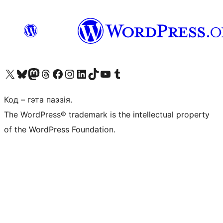
Наведайце наш акаўнт у X (былы Twitter)
Visit our Bluesky account
Visit our Mastodon account
Visit our Threads account
Наведаеце нашу старонку на Facebook
Наведайце наш Instagram
Наведайце нашу старонку ў LinkedIn
Visit our TikTok account
Наведайце наш YouTube канал
Visit our Tumblr account
Код – гэта паэзія.
The WordPress® trademark is the intellectual property
of the WordPress Foundation.