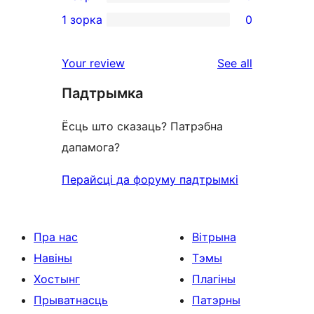
3-
0
1 зорка
0
reviews
star
2-
0
review
star
1-
reviews
Your review
See all
reviews
star
Падтрымка
reviews
Ёсць што сказаць? Патрэбна
дапамога?
Перайсці да форуму падтрымкі
Пра нас
Вітрына
Навіны
Тэмы
Хостынг
Плагіны
Прыватнасць
Патэрны