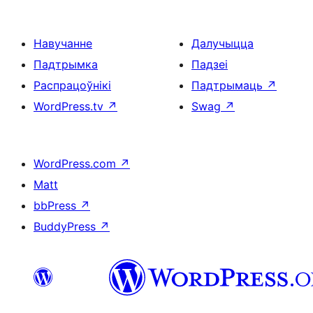
Навучанне
Далучыцца
Падтрымка
Падзеі
Распрацоўнікі
Падтрымаць
↗
WordPress.tv
↗
Swag
↗
WordPress.com
↗
Matt
bbPress
↗
BuddyPress
↗