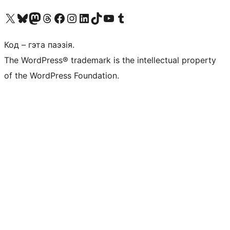
Наведайце наш акаўнт у X (былы Twitter)
Visit our Bluesky account
Visit our Mastodon account
Visit our Threads account
Наведаеце нашу старонку на Facebook
Наведайце наш Instagram
Наведайце нашу старонку ў LinkedIn
Visit our TikTok account
Наведайце наш YouTube канал
Visit our Tumblr account
Код – гэта паэзія.
The WordPress® trademark is the intellectual property
of the WordPress Foundation.