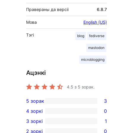
Правераны да версіі
6.8.7
Мова
English (US)
Тэгі
blog
fediverse
mastodon
microblogging
Ацэнкі
4.5
з 5 зорак.
5 зорак
3
3
4 зоркі
0
5-
0
3 зоркі
1
star
4-
1
2 зоркі
0
reviews
star