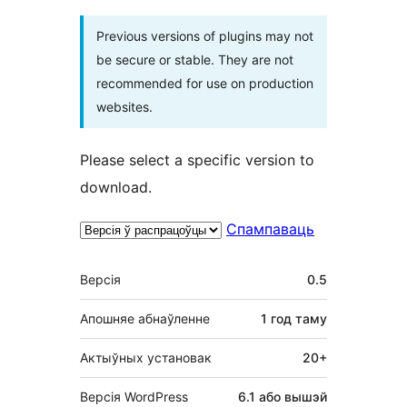
Previous versions of plugins may not
be secure or stable. They are not
recommended for use on production
websites.
Please select a specific version to
download.
Спампаваць
Мета
Версія
0.5
Апошняе абнаўленне
1 год
таму
Актыўных установак
20+
Версія WordPress
6.1 або вышэй