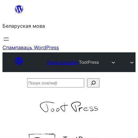
Перайсці
да
Беларуская мова
змесціва
Спампаваць WordPress
Plugin Directory
TootPress
Пошук
плагінаў