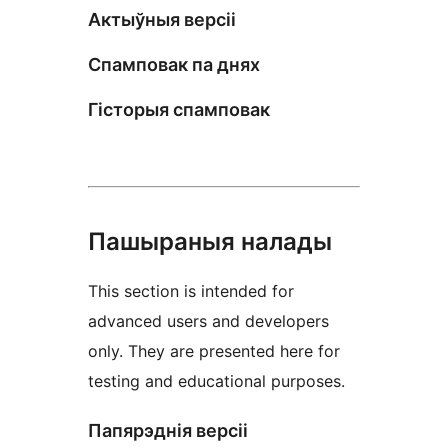
Актыўныя версіі
Спамповак па днях
Гісторыя спамповак
Пашыраныя налады
This section is intended for
advanced users and developers
only. They are presented here for
testing and educational purposes.
Папярэднія версіі