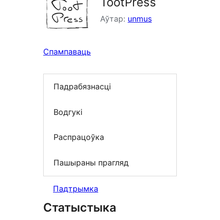
TootPress
Аўтар:
unmus
Спампаваць
Падрабязнасці
Водгукі
Распрацоўка
Пашыраны прагляд
Падтрымка
Статыстыка