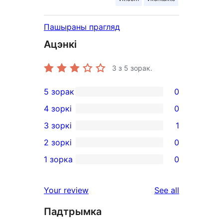
Пашыраны прагляд
Ацэнкі
3
з 5 зорак.
5 зорак
0
0
4 зоркі
0
5-
0
3 зоркі
1
star
4-
1
2 зоркі
0
reviews
star
3-
0
1 зорка
0
reviews
star
2-
0
review
star
1-
reviews
Your review
See all
reviews
star
Падтрымка
reviews