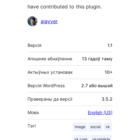
have contributed to this plugin.
Удзельнікі
ajayver
Мета
Версія
1.1
Апошняе абнаўленне
13 гадоў
таму
Актыўных установак
10+
Версія WordPress
2.7 або вышэй
Правераны да версіі
3.5.2
Мова
English (US)
Тэгі
image
social
vk
vk.com
vkontakte