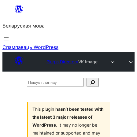
Перайсці
да
Беларуская мова
змесціва
Спампаваць WordPress
Plugin Directory
VK Image
Пошук
плагінаў
This plugin
hasn’t been tested with
the latest 3 major releases of
WordPress
. It may no longer be
maintained or supported and may