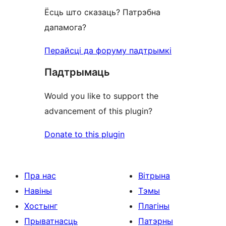
Ёсць што сказаць? Патрэбна
дапамога?
Перайсці да форуму падтрымкі
Падтрымаць
Would you like to support the
advancement of this plugin?
Donate to this plugin
Пра нас
Вітрына
Навіны
Тэмы
Хостынг
Плагіны
Прыватнасць
Патэрны