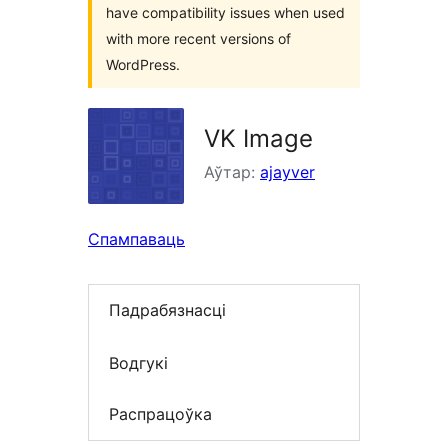
have compatibility issues when used
with more recent versions of
WordPress.
VK Image
Аўтар:
ajayver
Спампаваць
Падрабязнасці
Водгукі
Распрацоўка