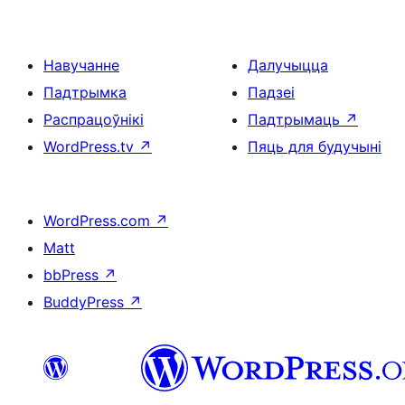
Навучанне
Далучыцца
Падтрымка
Падзеі
Распрацоўнікі
Падтрымаць
↗
WordPress.tv
↗
Пяць для будучыні
WordPress.com
↗
Matt
bbPress
↗
BuddyPress
↗