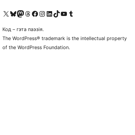
Наведайце наш акаўнт у X (былы Twitter)
Visit our Bluesky account
Visit our Mastodon account
Visit our Threads account
Наведаеце нашу старонку на Facebook
Наведайце наш Instagram
Наведайце нашу старонку ў LinkedIn
Visit our TikTok account
Наведайце наш YouTube канал
Visit our Tumblr account
Код – гэта паэзія.
The WordPress® trademark is the intellectual property
of the WordPress Foundation.