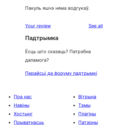
Пакуль яшчэ няма водгукаў.
reviews
Your review
See all
Падтрымка
Ёсць што сказаць? Патрэбна
дапамога?
Перайсці да форуму падтрымкі
Пра нас
Вітрына
Навіны
Тэмы
Хостынг
Плагіны
Прыватнасць
Патэрны