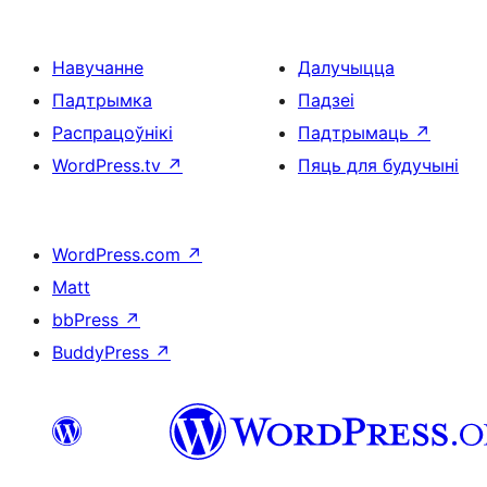
Навучанне
Далучыцца
Падтрымка
Падзеі
Распрацоўнікі
Падтрымаць
↗
WordPress.tv
↗
Пяць для будучыні
WordPress.com
↗
Matt
bbPress
↗
BuddyPress
↗