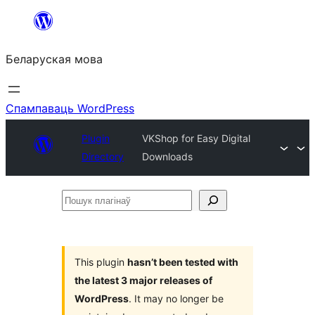
Перайсці
да
Беларуская мова
змесціва
Спампаваць WordPress
Plugin
VKShop for Easy Digital
Directory
Downloads
Пошук
плагінаў
This plugin
hasn’t been tested with
the latest 3 major releases of
WordPress
. It may no longer be