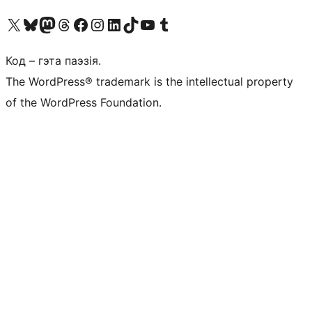
Наведайце наш акаўнт у X (былы Twitter)
Visit our Bluesky account
Visit our Mastodon account
Visit our Threads account
Наведаеце нашу старонку на Facebook
Наведайце наш Instagram
Наведайце нашу старонку ў LinkedIn
Visit our TikTok account
Наведайце наш YouTube канал
Visit our Tumblr account
Код – гэта паэзія.
The WordPress® trademark is the intellectual property
of the WordPress Foundation.