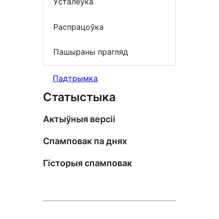
Ўсталёўка
Распрацоўка
Пашыраны прагляд
Падтрымка
Статыстыка
Актыўныя версіі
Спамповак па днях
Гісторыя спамповак