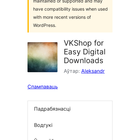
maintained or supported and may
have compatibility issues when used
with more recent versions of
WordPress.
VKShop for
Easy Digital
Downloads
Аўтар:
Aleksandr
Спампаваць
Падрабязнасці
Водгукі