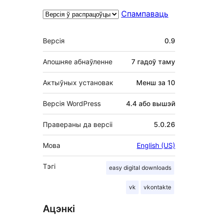
Спампаваць
Мета
Версія
0.9
Апошняе абнаўленне
7 гадоў
таму
Актыўных установак
Менш за 10
Версія WordPress
4.4 або вышэй
Правераны да версіі
5.0.26
Мова
English (US)
Тэгі
easy digital downloads
vk
vkontakte
Ацэнкі