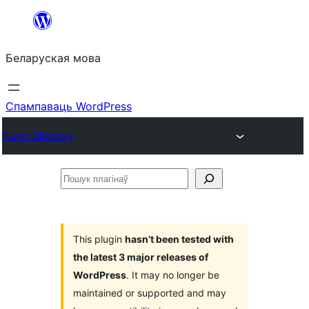
Перайсці
да
Беларуская мова
змесціва
Спампаваць WordPress
Plugin Directory
Пошук
плагінаў
This plugin
hasn’t been tested with
the latest 3 major releases of
WordPress
. It may no longer be
maintained or supported and may