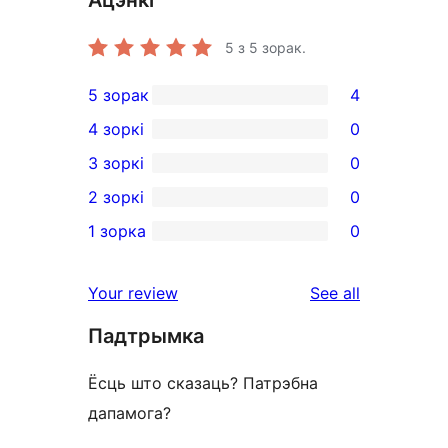
5
з 5 зорак.
5 зорак
4
4
4 зоркі
0
5-
0
3 зоркі
0
star
4-
0
2 зоркі
0
reviews
star
3-
0
1 зорка
0
reviews
star
2-
0
reviews
star
1-
reviews
Your review
See all
reviews
star
Падтрымка
reviews
Ёсць што сказаць? Патрэбна
дапамога?