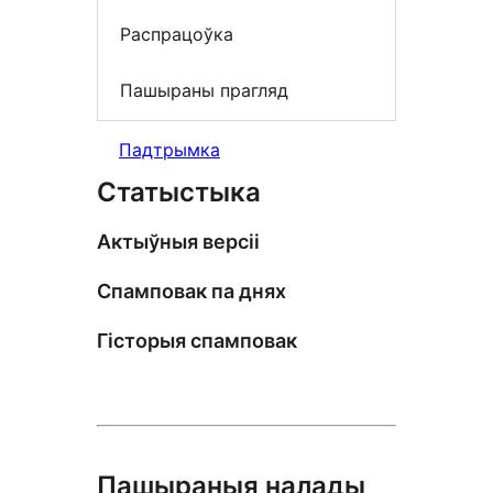
Распрацоўка
Пашыраны прагляд
Падтрымка
Статыстыка
Актыўныя версіі
Спамповак па днях
Гісторыя спамповак
Пашыраныя налады