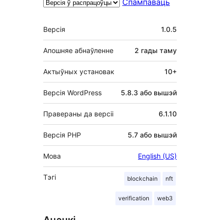
Спампаваць
Мета
Версія
1.0.5
Апошняе абнаўленне
2 гады
таму
Актыўных установак
10+
Версія WordPress
5.8.3 або вышэй
Правераны да версіі
6.1.10
Версія PHP
5.7 або вышэй
Мова
English (US)
Тэгі
blockchain
nft
verification
web3
Ацэнкі