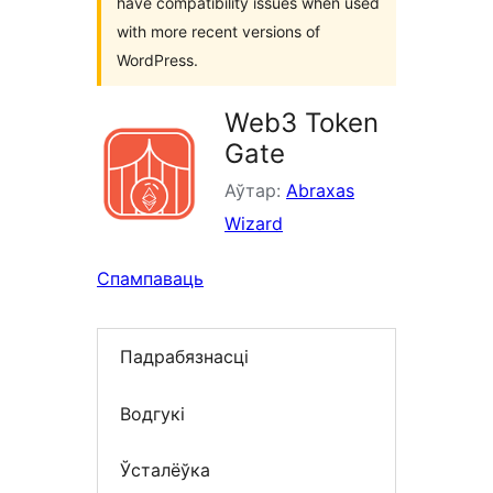
have compatibility issues when used
with more recent versions of
WordPress.
Web3 Token
Gate
Аўтар:
Abraxas
Wizard
Спампаваць
Падрабязнасці
Водгукі
Ўсталёўка