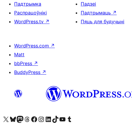
Падтрымка
Падзеі
Распрацоўнікі
Падтрымаць
↗
WordPress.tv
↗
Пяць для будучыні
WordPress.com
↗
Matt
bbPress
↗
BuddyPress
↗
Наведайце наш акаўнт у X (былы Twitter)
Visit our Bluesky account
Visit our Mastodon account
Visit our Threads account
Наведаеце нашу старонку на Facebook
Наведайце наш Instagram
Наведайце нашу старонку ў LinkedIn
Visit our TikTok account
Наведайце наш YouTube канал
Visit our Tumblr account