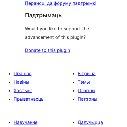
Перайсці да форуму падтрымкі
Падтрымаць
Would you like to support the
advancement of this plugin?
Donate to this plugin
Пра нас
Вітрына
Навіны
Тэмы
Хостынг
Плагіны
Прыватнасць
Патэрны
Навучанне
Далучыцца