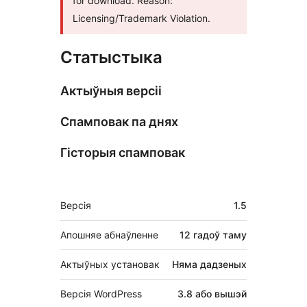
for download. Reason:
Licensing/Trademark Violation.
Статыстыка
Актыўныя версіі
Спамповак па днях
Гісторыя спамповак
Мета
Версія
1.5
Апошняе абнаўленне
12 гадоў
таму
Актыўных установак
Няма дадзеных
Версія WordPress
3.8 або вышэй