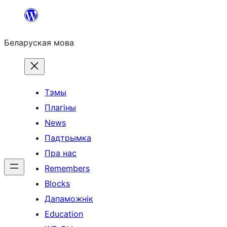
Перайсці
да
Беларуская мова
змесціва
Тэмы
Плагіны
News
Падтрымка
Пра нас
Remembers
Blocks
Дапаможнік
Education