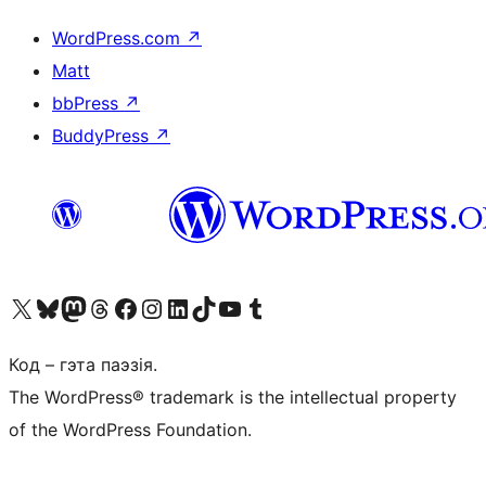
WordPress.com
↗
Matt
bbPress
↗
BuddyPress
↗
Наведайце наш акаўнт у X (былы Twitter)
Visit our Bluesky account
Visit our Mastodon account
Visit our Threads account
Наведаеце нашу старонку на Facebook
Наведайце наш Instagram
Наведайце нашу старонку ў LinkedIn
Visit our TikTok account
Наведайце наш YouTube канал
Visit our Tumblr account
Код – гэта паэзія.
The WordPress® trademark is the intellectual property
of the WordPress Foundation.