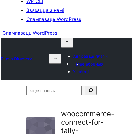
WP-CLI
Звязацца з намі
Спампаваць WordPress
Спампаваць WordPress
Адправіць плагін
Plugin Directory
Мае абраныя
Увайсці
Пошук
плагінаў
woocommerce-
connect-for-
tally-