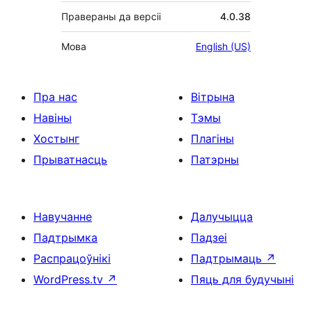
Правераны да версіі
4.0.38
Мова
English (US)
Пра нас
Вітрына
Навіны
Тэмы
Хостынг
Плагіны
Прыватнасць
Патэрны
Навучанне
Далучыцца
Падтрымка
Падзеі
Распрацоўнікі
Падтрымаць
↗
WordPress.tv
↗
Пяць для будучыні