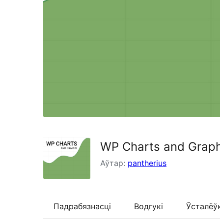
WP Charts and Graph
Аўтар:
pantherius
Падрабязнасці
Водгукі
Ўсталёў