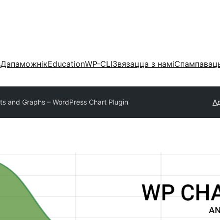
s
Дапаможнік
Education
WP-CLI
Звязацца з намі
Спампаваць
s and Graphs – WordPress Chart Plugin
Ад