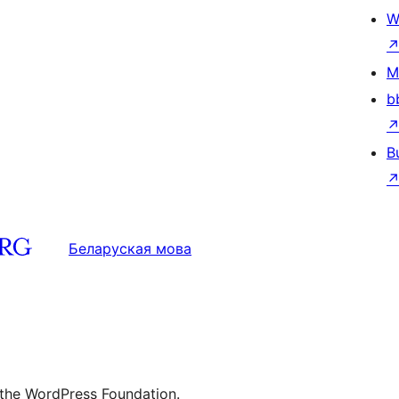
W
M
b
B
Беларуская мова
 the WordPress Foundation.