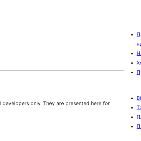
П
н
Н
Х
П
В
d developers only. They are presented here for
Т
П
П