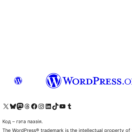
Наведайце наш акаўнт у X (былы Twitter)
Visit our Bluesky account
Visit our Mastodon account
Visit our Threads account
Наведаеце нашу старонку на Facebook
Наведайце наш Instagram
Наведайце нашу старонку ў LinkedIn
Visit our TikTok account
Наведайце наш YouTube канал
Visit our Tumblr account
Код – гэта паэзія.
The WordPress® trademark is the intellectual property of