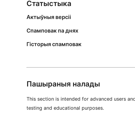
Статыстыка
Актыўныя версіі
Спамповак па днях
Гісторыя спамповак
Пашыраныя налады
This section is intended for advanced users an
testing and educational purposes.