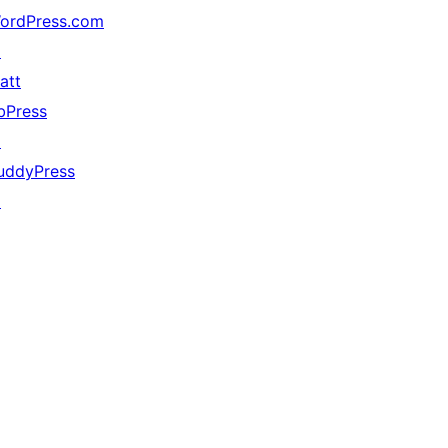
ordPress.com
↗
att
bPress
↗
uddyPress
↗