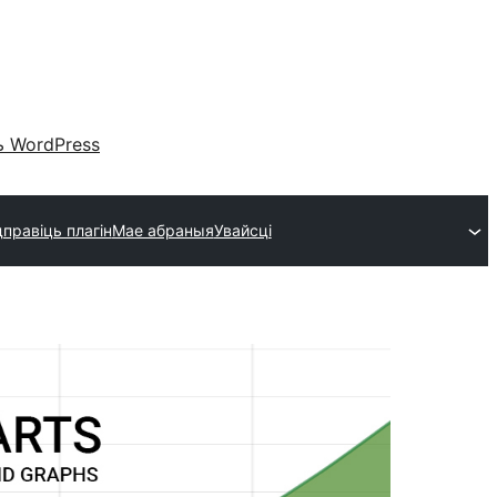
 WordPress
правіць плагін
Мае абраныя
Увайсці