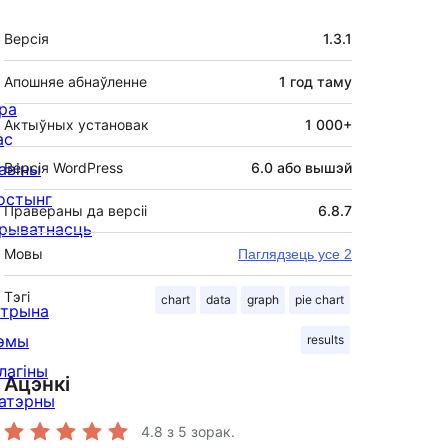
Мета
Версія
1.3.1
Апошняе абнаўленне
1 год
таму
ра
Актыўных установак
1 000+
ас
авіны
Версія WordPress
6.0 або вышэй
остынг
Правераны да версіі
6.8.7
рыватнасць
Мовы
Паглядзець усе 2
Тэгі
chart
data
graph
pie chart
ітрына
эмы
results
лагіны
Ацэнкі
атэрны
4.8
з 5 зорак.