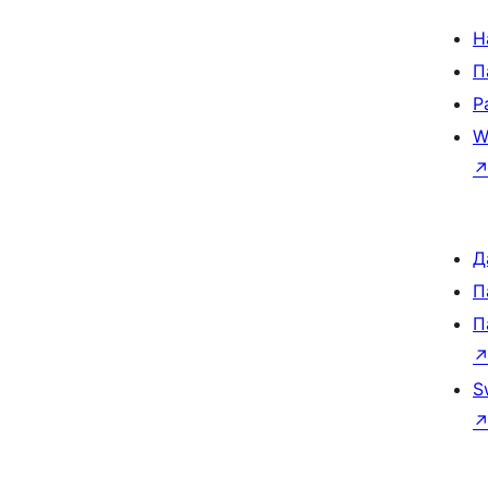
Н
П
Р
W
Д
П
П
S