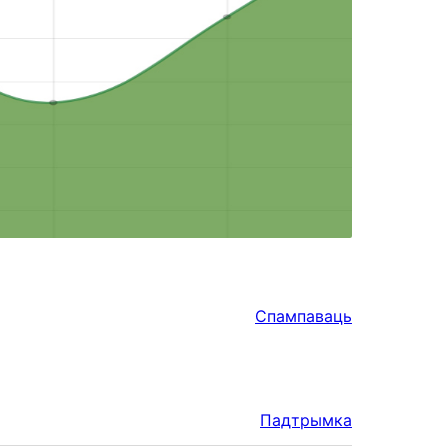
Спампаваць
Падтрымка