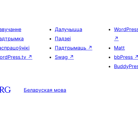
авучанне
Далучыцца
WordPres
адтрымка
Падзеі
↗
аспрацоўнікі
Падтрымаць
↗
Matt
ordPress.tv
↗
Swag
↗
bbPress
BuddyPre
Беларуская мова