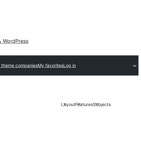
 WordPress
 theme companies
My favorites
Log in
Layout
Features
Subjects