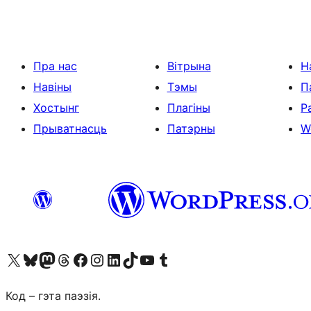
Пра нас
Вітрына
Н
Навіны
Тэмы
П
Хостынг
Плагіны
Р
Прыватнасць
Патэрны
W
Наведайце наш акаўнт у X (былы Twitter)
Visit our Bluesky account
Visit our Mastodon account
Visit our Threads account
Наведаеце нашу старонку на Facebook
Наведайце наш Instagram
Наведайце нашу старонку ў LinkedIn
Visit our TikTok account
Наведайце наш YouTube канал
Visit our Tumblr account
Код – гэта паэзія.