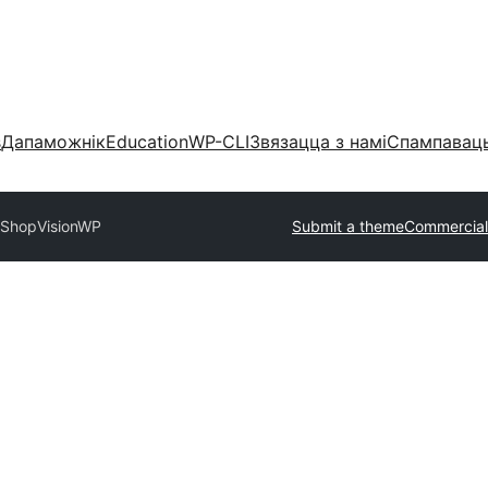
s
Дапаможнік
Education
WP-CLI
Звязацца з намі
Спампаваць
 Shop
VisionWP
Submit a theme
Commercial