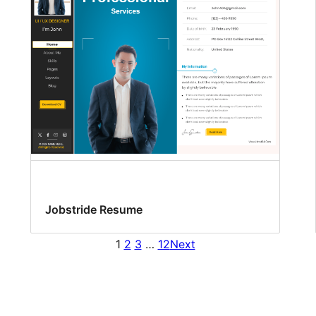
Jobstride Resume
1
2
3
…
12
Next