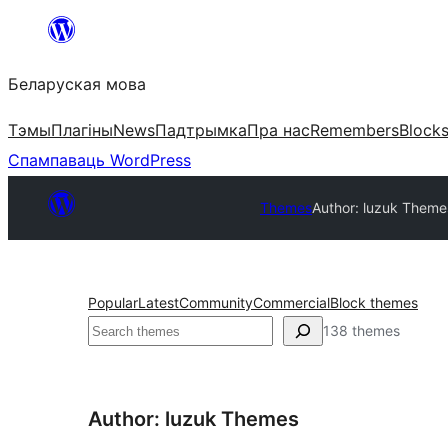
Перайсці
да
Беларуская мова
змесціва
Тэмы
Плагіны
News
Падтрымка
Пра нас
Remembers
Block
Спампаваць WordPress
Themes
Author: luzuk Theme
Popular
Latest
Community
Commercial
Block themes
Пошук
138 themes
Author: luzuk Themes