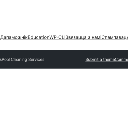
s
Дапаможнік
Education
WP-CLI
Звязацца з намі
Спампаваць
s
Pool Cleaning Services
Submit a theme
Commer