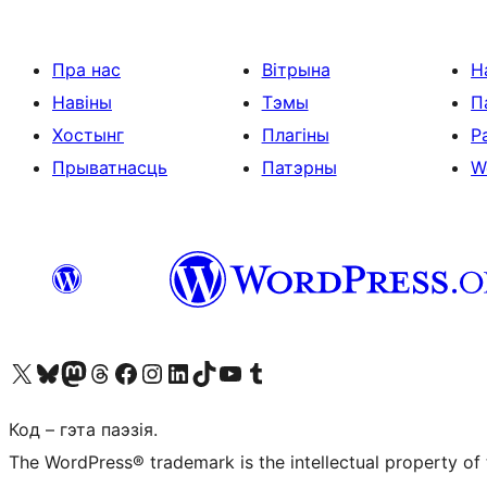
Пра нас
Вітрына
Н
Навіны
Тэмы
П
Хостынг
Плагіны
Р
Прыватнасць
Патэрны
W
Наведайце наш акаўнт у X (былы Twitter)
Visit our Bluesky account
Visit our Mastodon account
Visit our Threads account
Наведаеце нашу старонку на Facebook
Наведайце наш Instagram
Наведайце нашу старонку ў LinkedIn
Visit our TikTok account
Наведайце наш YouTube канал
Visit our Tumblr account
Код – гэта паэзія.
The WordPress® trademark is the intellectual property of