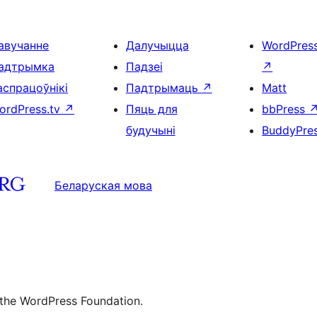
авучанне
Далучыцца
WordPres
адтрымка
Падзеі
↗
аспрацоўнікі
Падтрымаць
↗
Matt
ordPress.tv
↗
Пяць для
bbPress
будучыні
BuddyPre
Беларуская мова
 the WordPress Foundation.