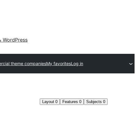
 WordPress
cial theme companies
My favorites
Log in
Layout
0
Features
0
Subjects
0