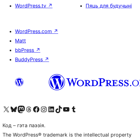
WordPress.tv
↗
Пяць для будучыні
WordPress.com
↗
Matt
bbPress
↗
BuddyPress
↗
Наведайце наш акаўнт у X (былы Twitter)
Visit our Bluesky account
Visit our Mastodon account
Visit our Threads account
Наведаеце нашу старонку на Facebook
Наведайце наш Instagram
Наведайце нашу старонку ў LinkedIn
Visit our TikTok account
Наведайце наш YouTube канал
Visit our Tumblr account
Код – гэта паэзія.
The WordPress® trademark is the intellectual property