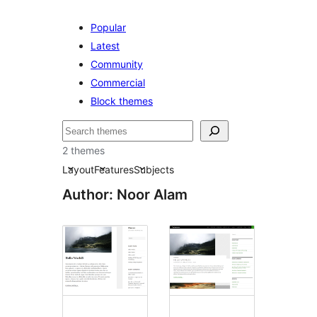
Popular
Latest
Community
Commercial
Block themes
Пошук
2 themes
Layout
Features
Subjects
Author: Noor Alam