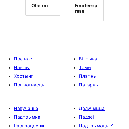
Oberon
Fourteenp
ress
Пра нас
Вітрына
Навіны
Тэмы
Хостынг
Плагіны
Прыватнасць
Патэрны
Навучанне
Далучыцца
Падтрымка
Падзеі
Распрацоўнікі
Падтрымаць
↗