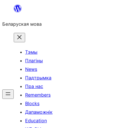
Перайсці
да
Беларуская мова
змесціва
Тэмы
Плагіны
News
Падтрымка
Пра нас
Remembers
Blocks
Дапаможнік
Education