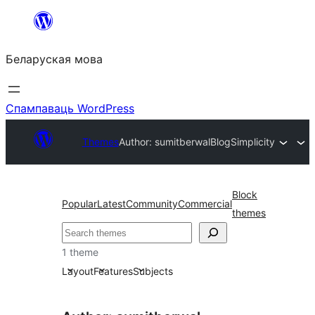
Перайсці
да
Беларуская мова
змесціва
Спампаваць WordPress
Themes
Author: sumitberwal
BlogSimplicity
Block
Popular
Latest
Community
Commercial
themes
Пошук
1 theme
Layout
Features
Subjects