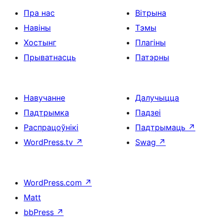
Пра нас
Вітрына
Навіны
Тэмы
Хостынг
Плагіны
Прыватнасць
Патэрны
Навучанне
Далучыцца
Падтрымка
Падзеі
Распрацоўнікі
Падтрымаць
↗
WordPress.tv
↗
Swag
↗
WordPress.com
↗
Matt
bbPress
↗