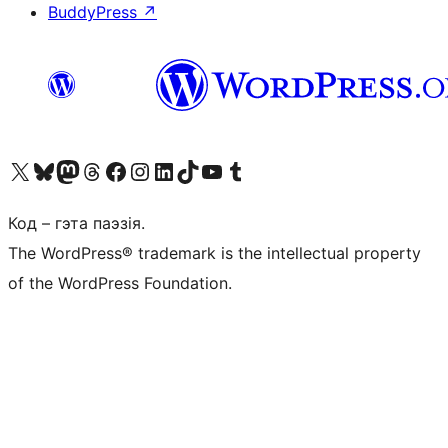
BuddyPress
↗
Наведайце наш акаўнт у X (былы Twitter)
Visit our Bluesky account
Visit our Mastodon account
Visit our Threads account
Наведаеце нашу старонку на Facebook
Наведайце наш Instagram
Наведайце нашу старонку ў LinkedIn
Visit our TikTok account
Наведайце наш YouTube канал
Visit our Tumblr account
Код – гэта паэзія.
The WordPress® trademark is the intellectual property
of the WordPress Foundation.