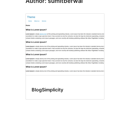
Author: sumitberwal
BlogSimplicity