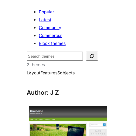
Popular
Latest
Community
Commercial
Block themes
Пошук
2 themes
Layout
Features
Subjects
Author: J Z