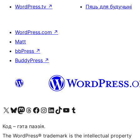
WordPress.tv
↗
Пяць для будучыні
WordPress.com
↗
Matt
bbPress
↗
BuddyPress
↗
Наведайце наш акаўнт у X (былы Twitter)
Visit our Bluesky account
Visit our Mastodon account
Visit our Threads account
Наведаеце нашу старонку на Facebook
Наведайце наш Instagram
Наведайце нашу старонку ў LinkedIn
Visit our TikTok account
Наведайце наш YouTube канал
Visit our Tumblr account
Код – гэта паэзія.
The WordPress® trademark is the intellectual property