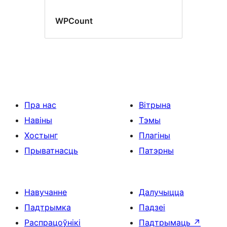
WPCount
Пра нас
Вітрына
Навіны
Тэмы
Хостынг
Плагіны
Прыватнасць
Патэрны
Навучанне
Далучыцца
Падтрымка
Падзеі
Распрацоўнікі
Падтрымаць
↗