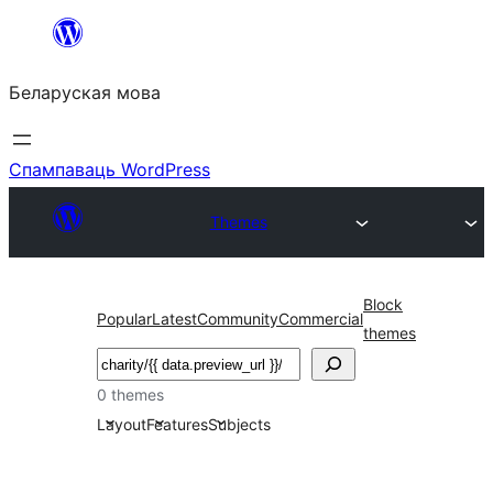
Перайсці
да
Беларуская мова
змесціва
Спампаваць WordPress
Themes
Block
Popular
Latest
Community
Commercial
themes
Пошук
0 themes
Layout
Features
Subjects