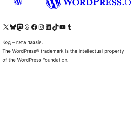
Наведайце наш акаўнт у X (былы Twitter)
Visit our Bluesky account
Visit our Mastodon account
Visit our Threads account
Наведаеце нашу старонку на Facebook
Наведайце наш Instagram
Наведайце нашу старонку ў LinkedIn
Visit our TikTok account
Наведайце наш YouTube канал
Visit our Tumblr account
Код – гэта паэзія.
The WordPress® trademark is the intellectual property
of the WordPress Foundation.