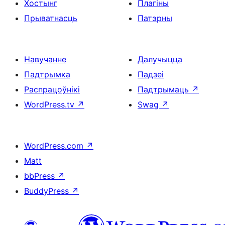
Хостынг
Плагіны
Прыватнасць
Патэрны
Навучанне
Далучыцца
Падтрымка
Падзеі
Распрацоўнікі
Падтрымаць
↗
WordPress.tv
↗
Swag
↗
WordPress.com
↗
Matt
bbPress
↗
BuddyPress
↗