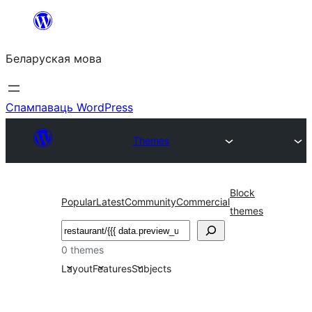
Перайсці
да
Беларуская мова
змесціва
Спампаваць WordPress
Themes
Block
Popular
Latest
Community
Commercial
themes
Пошук
0 themes
Layout
Features
Subjects