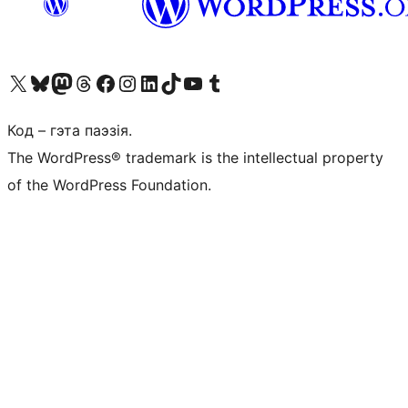
Наведайце наш акаўнт у X (былы Twitter)
Visit our Bluesky account
Visit our Mastodon account
Visit our Threads account
Наведаеце нашу старонку на Facebook
Наведайце наш Instagram
Наведайце нашу старонку ў LinkedIn
Visit our TikTok account
Наведайце наш YouTube канал
Visit our Tumblr account
Код – гэта паэзія.
The WordPress® trademark is the intellectual property
of the WordPress Foundation.