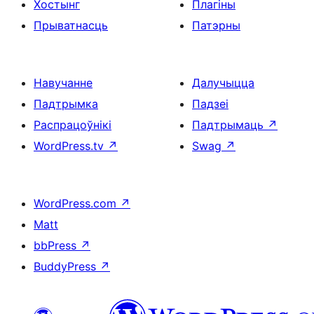
Хостынг
Плагіны
Прыватнасць
Патэрны
Навучанне
Далучыцца
Падтрымка
Падзеі
Распрацоўнікі
Падтрымаць
↗
WordPress.tv
↗
Swag
↗
WordPress.com
↗
Matt
bbPress
↗
BuddyPress
↗