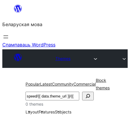
Перайсці
да
Беларуская мова
змесціва
Спампаваць WordPress
Themes
Block
Popular
Latest
Community
Commercial
themes
Пошук
0 themes
Layout
Features
Subjects