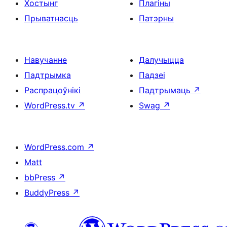
Хостынг
Плагіны
Прыватнасць
Патэрны
Навучанне
Далучыцца
Падтрымка
Падзеі
Распрацоўнікі
Падтрымаць
↗
WordPress.tv
↗
Swag
↗
WordPress.com
↗
Matt
bbPress
↗
BuddyPress
↗