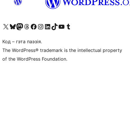
Наведайце наш акаўнт у X (былы Twitter)
Visit our Bluesky account
Visit our Mastodon account
Visit our Threads account
Наведаеце нашу старонку на Facebook
Наведайце наш Instagram
Наведайце нашу старонку ў LinkedIn
Visit our TikTok account
Наведайце наш YouTube канал
Visit our Tumblr account
Код – гэта паэзія.
The WordPress® trademark is the intellectual property
of the WordPress Foundation.