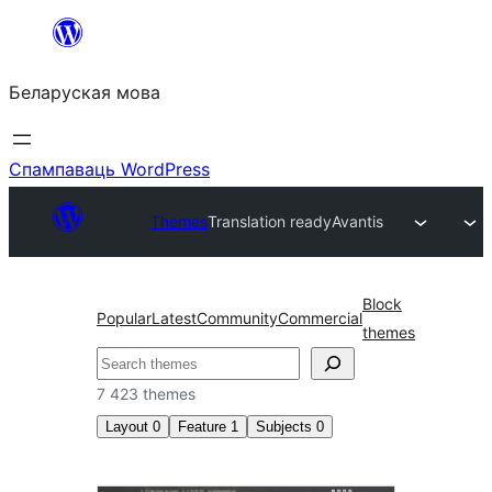
Перайсці
да
Беларуская мова
змесціва
Спампаваць WordPress
Themes
Translation ready
Avantis
Block
Popular
Latest
Community
Commercial
themes
Пошук
7 423 themes
Layout
0
Feature
1
Subjects
0