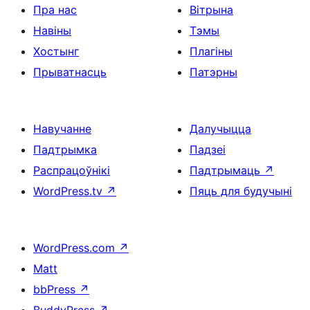
Пра нас
Вітрына
Навіны
Тэмы
Хостынг
Плагіны
Прыватнасць
Патэрны
Навучанне
Далучыцца
Падтрымка
Падзеі
Распрацоўнікі
Падтрымаць
↗
WordPress.tv
↗
Пяць для будучыні
WordPress.com
↗
Matt
bbPress
↗