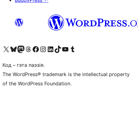
BuddyPress
↗
Наведайце наш акаўнт у X (былы Twitter)
Visit our Bluesky account
Visit our Mastodon account
Visit our Threads account
Наведаеце нашу старонку на Facebook
Наведайце наш Instagram
Наведайце нашу старонку ў LinkedIn
Visit our TikTok account
Наведайце наш YouTube канал
Visit our Tumblr account
Код – гэта паэзія.
The WordPress® trademark is the intellectual property
of the WordPress Foundation.