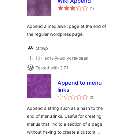
Wiki Append
total
(1
)
ratings
Append a mediawiki page at the end of
the regular wordpress page.
ctltwp
10+ актыўных установак
Tested with 2.7.1
Append to menu
links
total
(0
)
ratings
Append a string such as a hash to the
end of menu links. Useful for creating
menus that link to a section of a page
without having to create a custom …