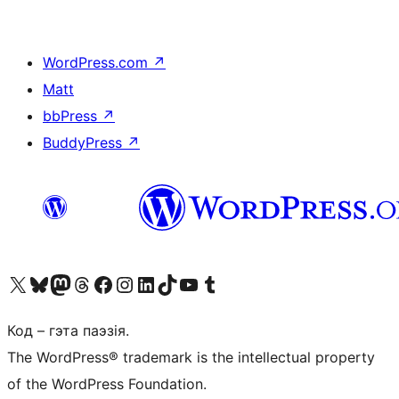
WordPress.com
↗
Matt
bbPress
↗
BuddyPress
↗
Наведайце наш акаўнт у X (былы Twitter)
Visit our Bluesky account
Visit our Mastodon account
Visit our Threads account
Наведаеце нашу старонку на Facebook
Наведайце наш Instagram
Наведайце нашу старонку ў LinkedIn
Visit our TikTok account
Наведайце наш YouTube канал
Visit our Tumblr account
Код – гэта паэзія.
The WordPress® trademark is the intellectual property
of the WordPress Foundation.