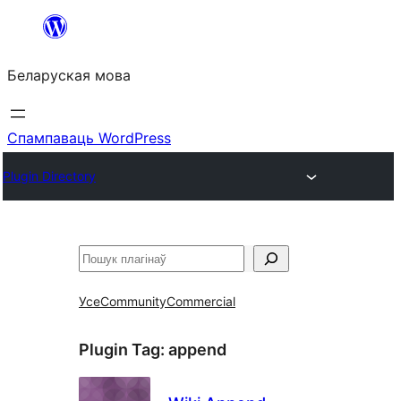
Перайсці
да
Беларуская мова
змесціва
Спампаваць WordPress
Plugin Directory
Пошук
Усе
Community
Commercial
Plugin Tag:
append