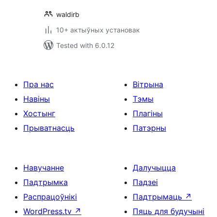
waldirb
10+ актыўных установак
Tested with 6.0.12
Пра нас
Вітрына
Навіны
Тэмы
Хостынг
Плагіны
Прыватнасць
Патэрны
Навучанне
Далучыцца
Падтрымка
Падзеі
Распрацоўнікі
Падтрымаць
↗
WordPress.tv
↗
Пяць для будучыні