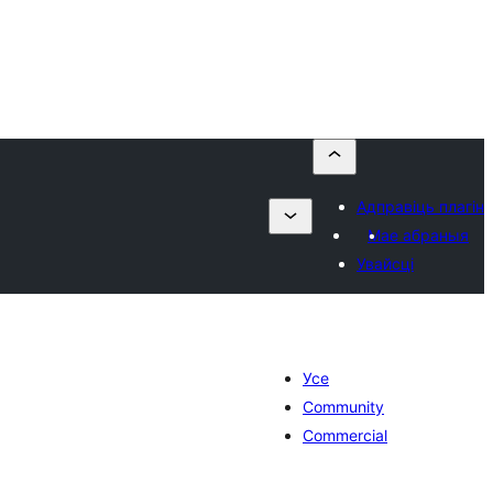
Адправіць плагін
Мае абраныя
Увайсці
Усе
Community
Commercial