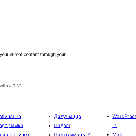
 your eFront content through your
with 4.7.33
авучанне
Далучыцца
WordPres
адтрымка
Падзеі
↗
аспрацоўнікі
Падтрымаць
↗
Matt