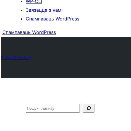
WP-CLI
Звязацца з намі
Спампаваць WordPress
Спампаваць WordPress
Plugin Directory
Пошук