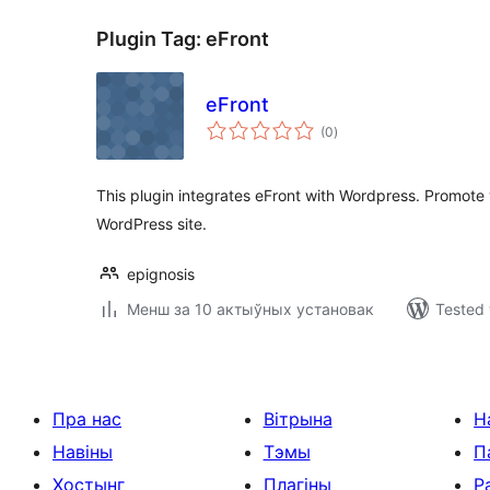
Plugin Tag:
eFront
eFront
total
(0
)
ratings
This plugin integrates eFront with Wordpress. Promote
WordPress site.
epignosis
Менш за 10 актыўных установак
Tested 
Пра нас
Вітрына
Н
Навіны
Тэмы
П
Хостынг
Плагіны
Р