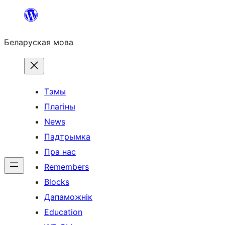
Перайсці
да
Беларуская мова
змесціва
Тэмы
Плагіны
News
Падтрымка
Пра нас
Remembers
Blocks
Дапаможнік
Education