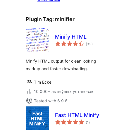
Plugin Tag:
minifier
Minify HTML
total
(33
)
ratings
Minify HTML output for clean looking
markup and faster downloading.
Tim Eckel
10 000+ актыўных установак
Tested with 6.9.6
Fast HTML Minify
total
(1
)
ratings