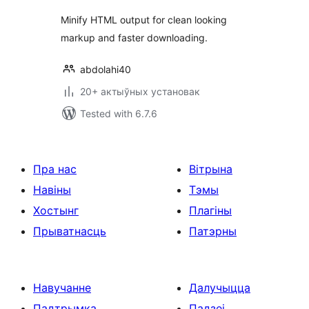
Minify HTML output for clean looking
markup and faster downloading.
abdolahi40
20+ актыўных установак
Tested with 6.7.6
Пра нас
Вітрына
Навіны
Тэмы
Хостынг
Плагіны
Прыватнасць
Патэрны
Навучанне
Далучыцца
Падтрымка
Падзеі