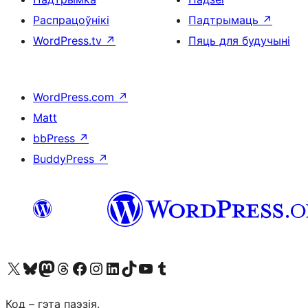
Распрацоўнікі
Падтрымаць
↗
WordPress.tv
↗
Пяць для будучыні
WordPress.com
↗
Matt
bbPress
↗
BuddyPress
↗
Наведайце наш акаўнт у X (былы Twitter)
Visit our Bluesky account
Visit our Mastodon account
Visit our Threads account
Наведаеце нашу старонку на Facebook
Наведайце наш Instagram
Наведайце нашу старонку ў LinkedIn
Visit our TikTok account
Наведайце наш YouTube канал
Visit our Tumblr account
Код – гэта паэзія.