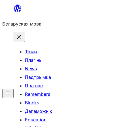
Перайсці
да
Беларуская мова
змесціва
Тэмы
Плагіны
News
Падтрымка
Пра нас
Remembers
Blocks
Дапаможнік
Education