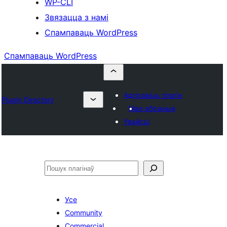
WP-CLI
Звязацца з намі
Спампаваць WordPress
Спампаваць WordPress
Адправіць плагін
Plugin Directory
Мае абраныя
Увайсці
Пошук
Усе
Community
Commercial