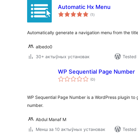
Automatic Hx Menu
total
(1
)
ratings
Automatically generate a navigation menu from the titl
albedo0
30+ актыўных установак
Tested 
WP Sequential Page Number
total
(0
)
ratings
WP Sequential Page Number is a WordPress plugin to 
number.
Abdul Manaf M
Менш за 10 актыўных установак
Tested 