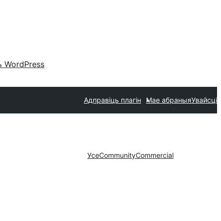
 WordPress
Адправіць плагін
Мае абраныя
Увайсці
Усе
Community
Commercial