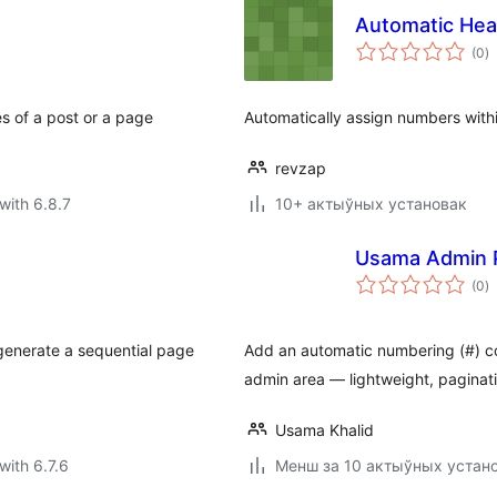
Automatic He
to
(0
)
ra
es of a post or a page
Automatically assign numbers withi
revzap
with 6.8.7
10+ актыўных установак
Usama Admin 
to
(0
)
ra
generate a sequential page
Add an automatic numbering (#) col
admin area — lightweight, paginati
Usama Khalid
with 6.7.6
Менш за 10 актыўных устан