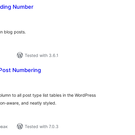
ading Number
tal
tings
n blog posts.
Tested with 3.6.1
Post Numbering
tal
tings
umn to all post type list tables in the WordPress
on-aware, and neatly styled.
овак
Tested with 7.0.3