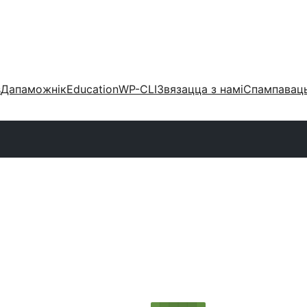
s
Дапаможнік
Education
WP-CLI
Звязацца з намі
Спампаваць