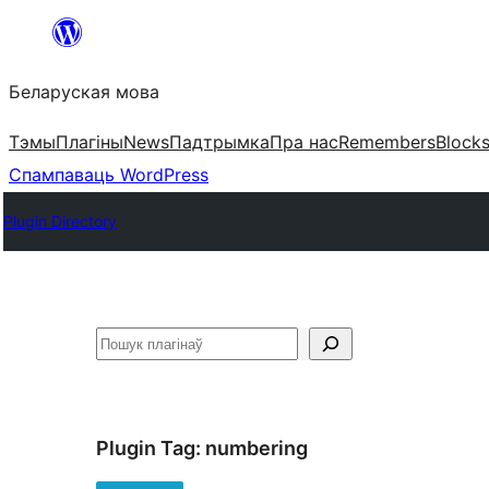
Перайсці
да
Беларуская мова
змесціва
Тэмы
Плагіны
News
Падтрымка
Пра нас
Remembers
Block
Спампаваць WordPress
Plugin Directory
Пошук
Plugin Tag:
numbering