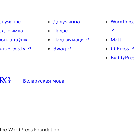
авучанне
Далучыцца
WordPres
адтрымка
Падзеі
↗
аспрацоўнікі
Падтрымаць
↗
Matt
ordPress.tv
↗
Swag
↗
bbPress
BuddyPre
Беларуская мова
 the WordPress Foundation.