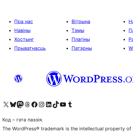
Пра нас
Вітрына
Н
Навіны
Тэмы
П
Хостынг
Плагіны
Р
Прыватнасць
Патэрны
W
Наведайце наш акаўнт у X (былы Twitter)
Visit our Bluesky account
Visit our Mastodon account
Visit our Threads account
Наведаеце нашу старонку на Facebook
Наведайце наш Instagram
Наведайце нашу старонку ў LinkedIn
Visit our TikTok account
Наведайце наш YouTube канал
Visit our Tumblr account
Код – гэта паэзія.
The WordPress® trademark is the intellectual property of