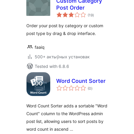
Custom Category
Post Order
total
(19
)
ratings
Order your post by category or custom
post type by drag & drop interface.
faaiq
500+ актыўных установак
Tested with 6.8.6
Word Count Sorter
total
(0
)
ratings
Word Count Sorter adds a sortable "Word
Count" column to the WordPress admin
post list, allowing users to sort posts by
word count in ascend …