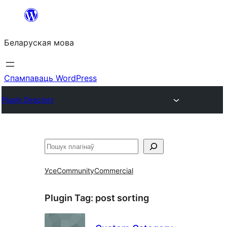
Перайсці
да
Беларуская мова
змесціва
Спампаваць WordPress
Plugin Directory
Пошук
Усе
Community
Commercial
Plugin Tag:
post sorting