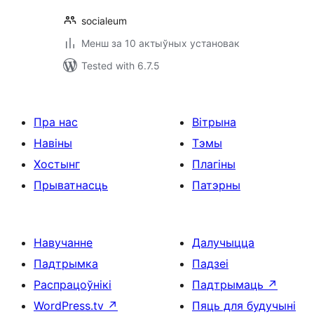
socialeum
Менш за 10 актыўных установак
Tested with 6.7.5
Пра нас
Вітрына
Навіны
Тэмы
Хостынг
Плагіны
Прыватнасць
Патэрны
Навучанне
Далучыцца
Падтрымка
Падзеі
Распрацоўнікі
Падтрымаць
↗
WordPress.tv
↗
Пяць для будучыні