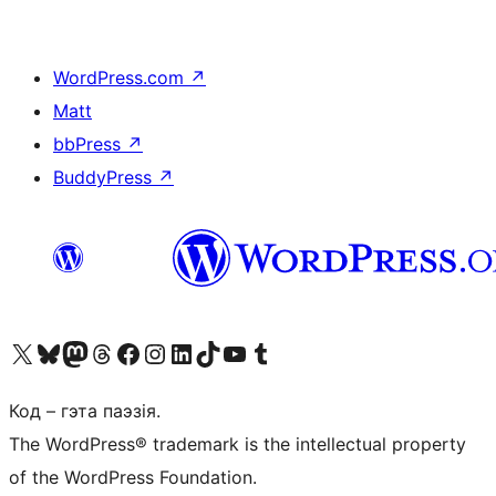
WordPress.com
↗
Matt
bbPress
↗
BuddyPress
↗
Наведайце наш акаўнт у X (былы Twitter)
Visit our Bluesky account
Visit our Mastodon account
Visit our Threads account
Наведаеце нашу старонку на Facebook
Наведайце наш Instagram
Наведайце нашу старонку ў LinkedIn
Visit our TikTok account
Наведайце наш YouTube канал
Visit our Tumblr account
Код – гэта паэзія.
The WordPress® trademark is the intellectual property
of the WordPress Foundation.