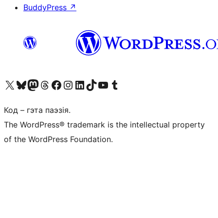
BuddyPress
↗
Наведайце наш акаўнт у X (былы Twitter)
Visit our Bluesky account
Visit our Mastodon account
Visit our Threads account
Наведаеце нашу старонку на Facebook
Наведайце наш Instagram
Наведайце нашу старонку ў LinkedIn
Visit our TikTok account
Наведайце наш YouTube канал
Visit our Tumblr account
Код – гэта паэзія.
The WordPress® trademark is the intellectual property
of the WordPress Foundation.