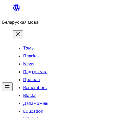
Перайсці
да
Беларуская мова
змесціва
Тэмы
Плагіны
News
Падтрымка
Пра нас
Remembers
Blocks
Дапаможнік
Education