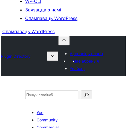
WP-CLI
Звязацца з намі
Спампаваць WordPress
Спампаваць WordPress
Адправіць плагін
Plugin Directory
Мае абраныя
Увайсці
Пошук
Усе
Community
Commercial