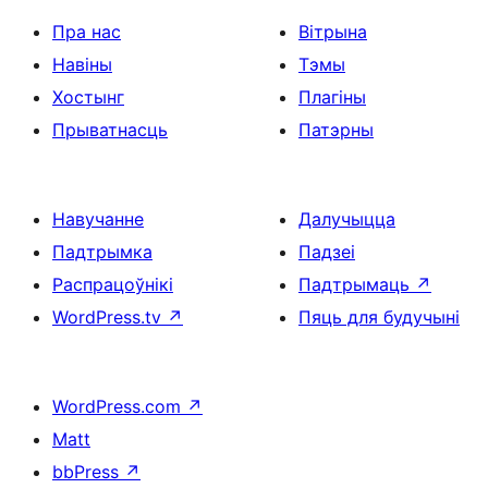
Пра нас
Вітрына
Навіны
Тэмы
Хостынг
Плагіны
Прыватнасць
Патэрны
Навучанне
Далучыцца
Падтрымка
Падзеі
Распрацоўнікі
Падтрымаць
↗
WordPress.tv
↗
Пяць для будучыні
WordPress.com
↗
Matt
bbPress
↗