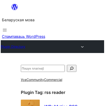
Перайсці
да
Беларуская мова
змесціва
Спампаваць WordPress
Plugin Directory
Пошук
Усе
Community
Commercial
Plugin Tag:
rss reader