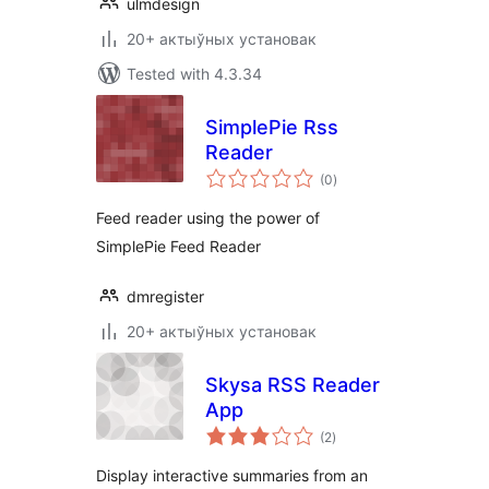
ulmdesign
20+ актыўных установак
Tested with 4.3.34
SimplePie Rss
Reader
total
(0
)
ratings
Feed reader using the power of
SimplePie Feed Reader
dmregister
20+ актыўных установак
Skysa RSS Reader
App
total
(2
)
ratings
Display interactive summaries from an