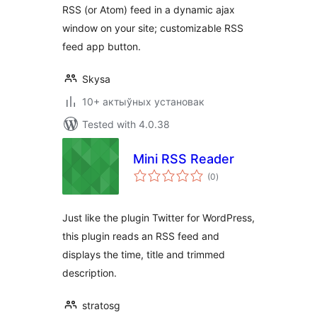
RSS (or Atom) feed in a dynamic ajax
window on your site; customizable RSS
feed app button.
Skysa
10+ актыўных установак
Tested with 4.0.38
Mini RSS Reader
total
(0
)
ratings
Just like the plugin Twitter for WordPress,
this plugin reads an RSS feed and
displays the time, title and trimmed
description.
stratosg