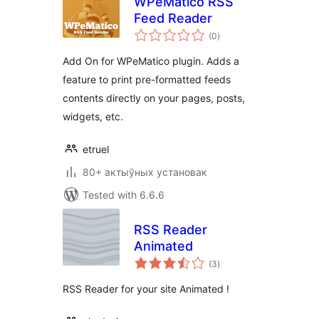
WPeMatico RSS
Feed Reader
total
(0
)
ratings
Add On for WPeMatico plugin. Adds a
feature to print pre-formatted feeds
contents directly on your pages, posts,
widgets, etc.
etruel
80+ актыўных установак
Tested with 6.6.6
RSS Reader
Animated
total
(3
)
ratings
RSS Reader for your site Animated !