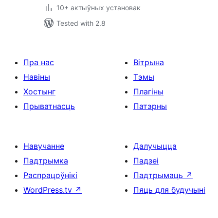
10+ актыўных установак
Tested with 2.8
Пра нас
Вітрына
Навіны
Тэмы
Хостынг
Плагіны
Прыватнасць
Патэрны
Навучанне
Далучыцца
Падтрымка
Падзеі
Распрацоўнікі
Падтрымаць
↗
WordPress.tv
↗
Пяць для будучыні