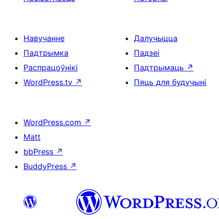
Навучанне
Далучыцца
Падтрымка
Падзеі
Распрацоўнікі
Падтрымаць
↗
WordPress.tv
↗
Пяць для будучыні
WordPress.com
↗
Matt
bbPress
↗
BuddyPress
↗