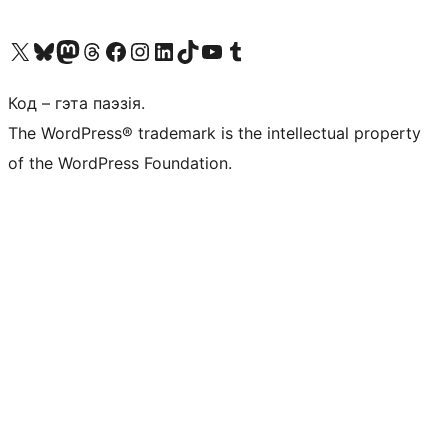
Наведайце наш акаўнт у X (былы Twitter)
Visit our Bluesky account
Visit our Mastodon account
Visit our Threads account
Наведаеце нашу старонку на Facebook
Наведайце наш Instagram
Наведайце нашу старонку ў LinkedIn
Visit our TikTok account
Наведайце наш YouTube канал
Visit our Tumblr account
Код – гэта паэзія.
The WordPress® trademark is the intellectual property
of the WordPress Foundation.