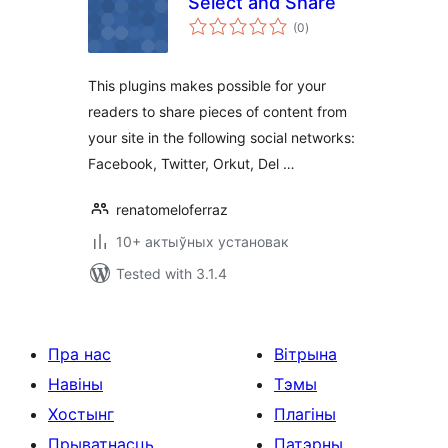
Select and Share
total
(0
)
ratings
This plugins makes possible for your
readers to share pieces of content from
your site in the following social networks:
Facebook, Twitter, Orkut, Del …
renatomeloferraz
10+ актыўных установак
Tested with 3.1.4
Пра нас
Вітрына
Навіны
Тэмы
Хостынг
Плагіны
Прыватнасць
Патэрны