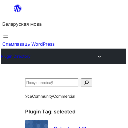
Перайсці
да
Беларуская мова
змесціва
Спампаваць WordPress
Plugin Directory
Пошук
Усе
Community
Commercial
Plugin Tag:
selected