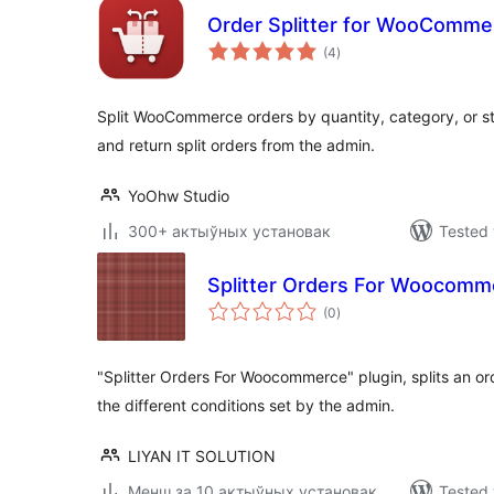
Order Splitter for WooComme
total
(4
)
ratings
Split WooCommerce orders by quantity, category, or st
and return split orders from the admin.
YoOhw Studio
300+ актыўных установак
Tested 
Splitter Orders For Woocomm
total
(0
)
ratings
"Splitter Orders For Woocommerce" plugin, splits an or
the different conditions set by the admin.
LIYAN IT SOLUTION
Менш за 10 актыўных установак
Tested 