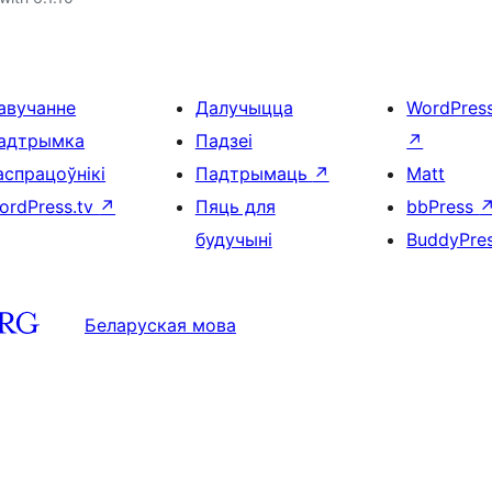
авучанне
Далучыцца
WordPres
адтрымка
Падзеі
↗
аспрацоўнікі
Падтрымаць
↗
Matt
ordPress.tv
↗
Пяць для
bbPress
будучыні
BuddyPre
Беларуская мова