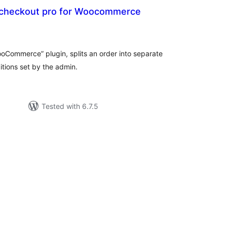
n checkout pro for Woocommerce
tal
tings
ooCommerce” plugin, splits an order into separate
itions set by the admin.
Tested with 6.7.5