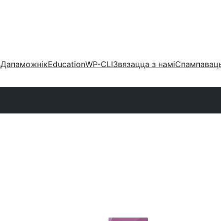
s
Дапаможнік
Education
WP-CLI
Звязацца з намі
Спампаваць