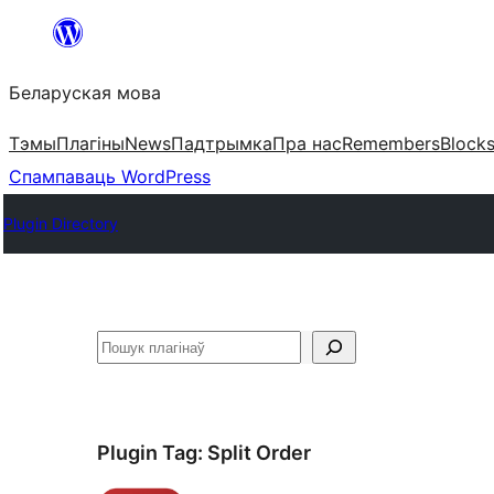
Перайсці
да
Беларуская мова
змесціва
Тэмы
Плагіны
News
Падтрымка
Пра нас
Remembers
Block
Спампаваць WordPress
Plugin Directory
Пошук
Plugin Tag:
Split Order