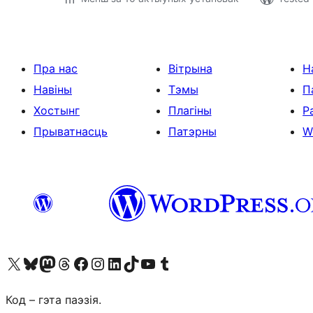
Пра нас
Вітрына
Н
Навіны
Тэмы
П
Хостынг
Плагіны
Р
Прыватнасць
Патэрны
W
Наведайце наш акаўнт у X (былы Twitter)
Visit our Bluesky account
Visit our Mastodon account
Visit our Threads account
Наведаеце нашу старонку на Facebook
Наведайце наш Instagram
Наведайце нашу старонку ў LinkedIn
Visit our TikTok account
Наведайце наш YouTube канал
Visit our Tumblr account
Код – гэта паэзія.