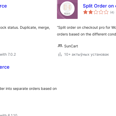
rce
Split Order o
to
(4
)
ra
ock status. Duplicate, merge,
“Split order on checkout pro for W
orders based on the different cond
SunCart
with 7.0.2
10+ актыўных установак
erce
der into separate orders based on
with 6.1.10