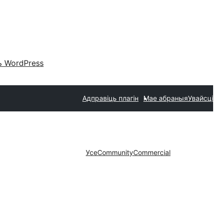
 WordPress
Адправіць плагін
Мае абраныя
Увайсці
Усе
Community
Commercial