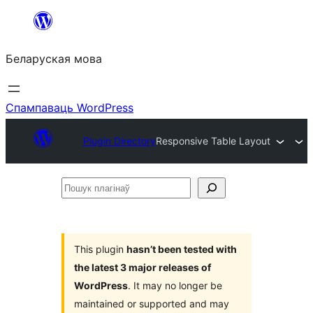
Перайсці
да
Беларуская мова
змесціва
Спампаваць WordPress
Plugin Directory
Responsive Table Layout
Пошук
плагінаў
This plugin
hasn’t been tested with
the latest 3 major releases of
WordPress
. It may no longer be
maintained or supported and may