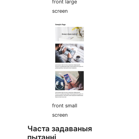
front large
screen
front small
screen
Часта задаваныя
пытанні