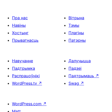
Пра нас
Вітрына
Навіны
Тэмы
Хостынг
Плагіны
Прыватнасць
Патэрны
Навучанне
Далучыцца
Падтрымка
Падзеі
Распрацоўнікі
Падтрымаць
↗
WordPress.tv
↗
Swag
↗
WordPress.com
↗
Matt