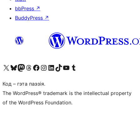
bbPress
↗
BuddyPress
↗
Наведайце наш акаўнт у X (былы Twitter)
Visit our Bluesky account
Visit our Mastodon account
Visit our Threads account
Наведаеце нашу старонку на Facebook
Наведайце наш Instagram
Наведайце нашу старонку ў LinkedIn
Visit our TikTok account
Наведайце наш YouTube канал
Visit our Tumblr account
Код – гэта паэзія.
The WordPress® trademark is the intellectual property
of the WordPress Foundation.