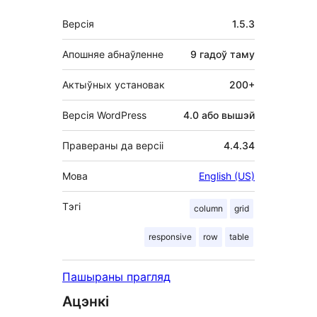
Мета
Версія
1.5.3
Апошняе абнаўленне
9 гадоў
таму
Актыўных установак
200+
Версія WordPress
4.0 або вышэй
Правераны да версіі
4.4.34
Мова
English (US)
Тэгі
column
grid
responsive
row
table
Пашыраны прагляд
Ацэнкі