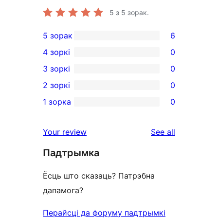
5
з 5 зорак.
5 зорак
6
6
4 зоркі
0
5-
0
3 зоркі
0
star
4-
0
2 зоркі
0
reviews
star
3-
0
1 зорка
0
reviews
star
2-
0
reviews
star
1-
reviews
Your review
See all
reviews
star
Падтрымка
reviews
Ёсць што сказаць? Патрэбна
дапамога?
Перайсці да форуму падтрымкі