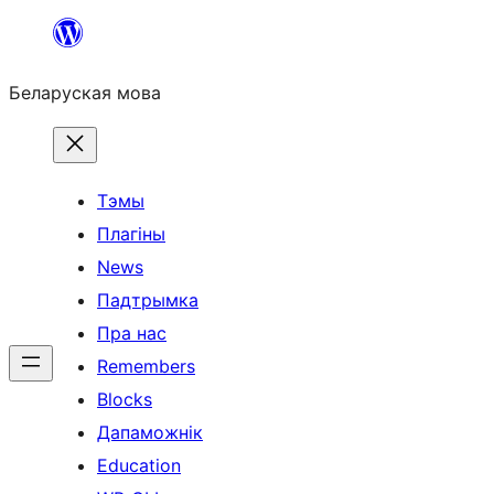
Перайсці
да
Беларуская мова
змесціва
Тэмы
Плагіны
News
Падтрымка
Пра нас
Remembers
Blocks
Дапаможнік
Education