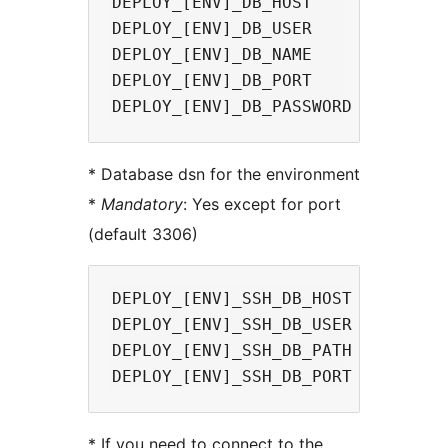
DEPLOY_[ENV]_DB_HOST

DEPLOY_[ENV]_DB_USER

DEPLOY_[ENV]_DB_NAME

DEPLOY_[ENV]_DB_PORT

* Database dsn for the environment
*
Mandatory
: Yes except for port
(default 3306)
DEPLOY_[ENV]_SSH_DB_HOST

DEPLOY_[ENV]_SSH_DB_USER

DEPLOY_[ENV]_SSH_DB_PATH

* If you need to connect to the