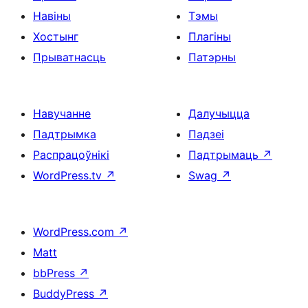
Навіны
Тэмы
Хостынг
Плагіны
Прыватнасць
Патэрны
Навучанне
Далучыцца
Падтрымка
Падзеі
Распрацоўнікі
Падтрымаць
↗
WordPress.tv
↗
Swag
↗
WordPress.com
↗
Matt
bbPress
↗
BuddyPress
↗