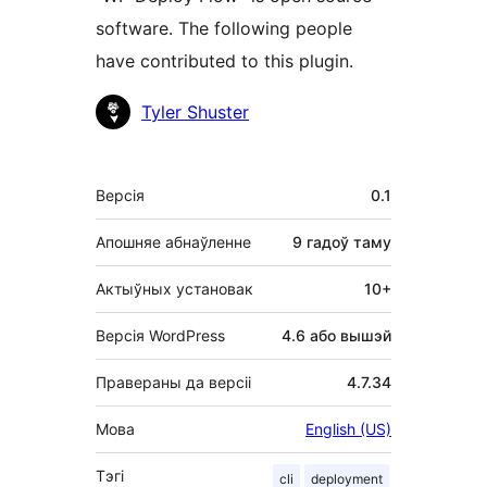
software. The following people
have contributed to this plugin.
Удзельнікі
Tyler Shuster
Мета
Версія
0.1
Апошняе абнаўленне
9 гадоў
таму
Актыўных установак
10+
Версія WordPress
4.6 або вышэй
Правераны да версіі
4.7.34
Мова
English (US)
Тэгі
cli
deployment