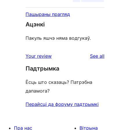
Пашыраны прагляд
Ацэнкі
Пакуль яшчэ няма водгукаў.
reviews
Your review
See all
Падтрымка
Ёсць што сказаць? Патрэбна
дапамога?
Перайсці да форуму падтрымкі
Пра нас
Вітрына