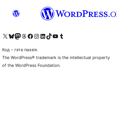
Наведайце наш акаўнт у X (былы Twitter)
Visit our Bluesky account
Visit our Mastodon account
Visit our Threads account
Наведаеце нашу старонку на Facebook
Наведайце наш Instagram
Наведайце нашу старонку ў LinkedIn
Visit our TikTok account
Наведайце наш YouTube канал
Visit our Tumblr account
Код – гэта паэзія.
The WordPress® trademark is the intellectual property
of the WordPress Foundation.