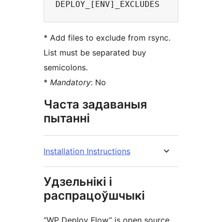
* Add files to exclude from rsync.
List must be separated buy
semicolons.
*
Mandatory
: No
Часта задаваныя
пытанні
Installation Instructions
Удзельнікі і
распрацоўшчыкі
“WP Deploy Flow” is open source